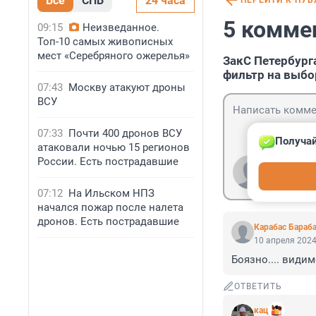
Все
СПБ
24 часа
ПЕРЕЙТИ К ПУ
5 комме
09:15
Неизведанное.
Топ-10 самых живописных
мест «Серебряного ожерелья»
ЗакС Петербург
фильтр на выбо
07:43
Москву атакуют дроны
ВСУ
07:33
Почти 400 дронов ВСУ
Получай
атаковали ночью 15 регионов
России. Есть пострадавшие
Гость
Войти
07:12
На Ильском НПЗ
начался пожар после налета
дронов. Есть пострадавшие
Карабас Бараб
10 апреля 2024
Боязно.... види
ОТВЕТИТЬ
кац