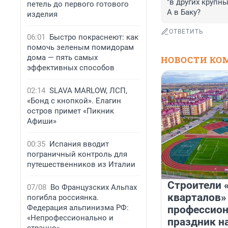
"в других крупн
петель до первого готового
А в Баку?
изделия
ОТВЕТИТЬ
06:01
Быстро покраснеют: как
помочь зеленым помидорам
дома — пять самых
НОВОСТИ КО
эффективных способов
02:14
SLAVA MARLOW, ЛСП,
«Бонд с кнопкой». Елагин
остров примет «Пикник
Афиши»
00:35
Испания вводит
пограничный контроль для
путешественников из Италии
Строители 
07/08
Во Французских Альпах
кварталов»
погибла россиянка.
Федерация альпинизма РФ:
профессио
«Непрофессионально и
праздник н