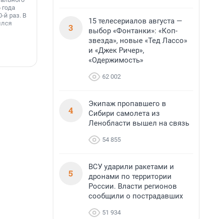
о
 года
оборудование на популярных водоёмах
т
-й раз. В
Ленинградской области. Базовые станции
н
15 телесериалов августа —
ился
вблизи Лемболовского и Раздолинского озёр,
3
т
выбор «Фонтанки»: «Коп-
а также недалеко от Большого Тосненского
водопада.
звезда», новые «Тед Лассо»
и «Джек Ричер»,
7 августа, 14:59
7
«Одержимость»
62 002
Экипаж пропавшего в
4
Сибири самолета из
Ленобласти вышел на связь
54 855
ВСУ ударили ракетами и
5
дронами по территории
России. Власти регионов
сообщили о пострадавших
51 934