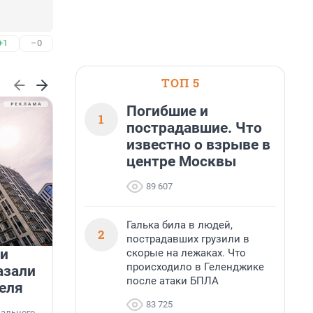
+1
–0
ТОП 5
Погибшие и
1
пострадавшие. Что
известно о взрыве в
центре Москвы
89 607
Галька била в людей,
2
пострадавших грузили в
 и
На водоёмах Ленобласти
скорые на лежаках. Что
происходило в Геленджике
азали
заработали новые базовые
после атаки БПЛА
еля
станции МегаФона
К
83 725
к
нального
Инженеры МегаФона установили телеком-