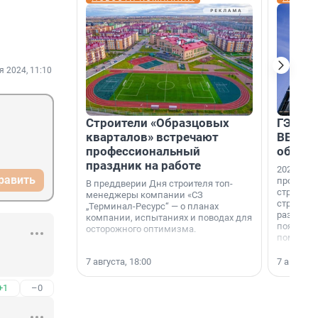
я 2024, 11:10
Строители «Образцовых
ГЭС, м
кварталов» встречают
ВВП: в
профессиональный
об ист
праздник на работе
2026-й —
равить
професси
В преддверии Дня строителя топ-
строителе
менеджеры компании «СЗ
строителя
„Терминал-Ресурс“ — о планах
раз. В ГК
компании, испытаниях и поводах для
появился
осторожного оптимизма.
поменяла
7 августа, 18:00
7 августа,
+1
–0