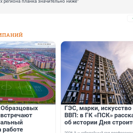
ых региона планка значительно ниже"

МПАНИЙ
«Образцовых
ГЭС, марки, искусство
 встречают
ВВП: в ГК «ПСК» расск
нальный
об истории Дня строит
а работе
2026-й — юбилейный год профессио