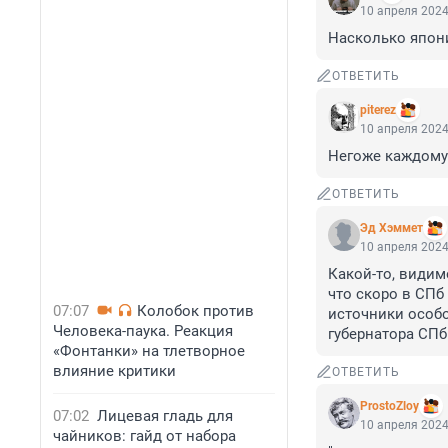
10 апреля 2024
Насколько япон
ОТВЕТИТЬ
piterez
10 апреля 2024
Негоже каждому 
ОТВЕТИТЬ
Эд Хэммет
10 апреля 2024
Какой-то, видим
что скоро в СПб
07:07
Колобок против
источники особо
Человека-паука. Реакция
губернатора СПб
«Фонтанки» на тлетворное
влияние критики
ОТВЕТИТЬ
ProstoZloy
07:02
Лицевая гладь для
10 апреля 2024
чайников: гайд от набора