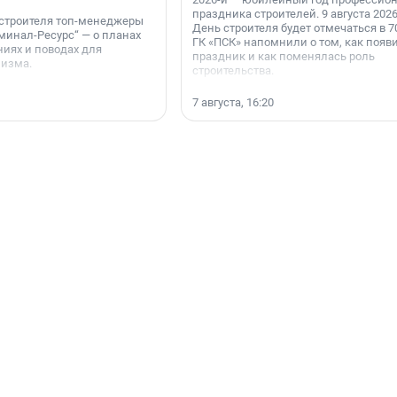
праздника строителей. 9 августа 2026
 строителя топ-менеджеры
День строителя будет отмечаться в 70
минал-Ресурс“ — о планах
ГК «ПСК» напомнили о том, как появ
иях и поводах для
праздник и как поменялась роль
мизма.
строительства.
7 августа, 16:20