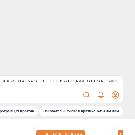
ЗСД ФОНТАНКА ФЕСТ
ПЕТЕРБУРГСКИЙ ЗАВТРАК
АФИША PLUS
рбург ищет креатив
Основатель Levrana и критика Татьяны Ким
Зач
НОВОСТИ КОМПАНИЙ
НОВОС