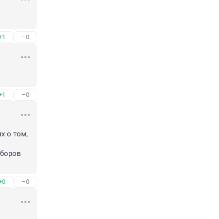
+1
–0
+1
–0
 о том, 
боров 
+0
–0