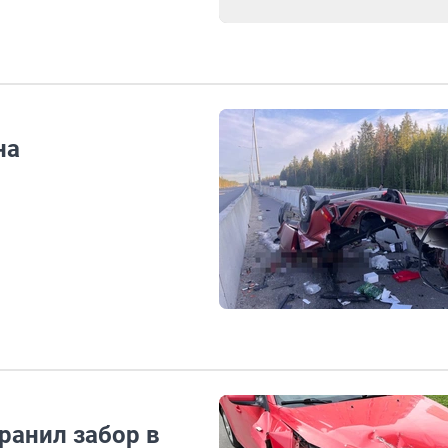
на
аранил забор в