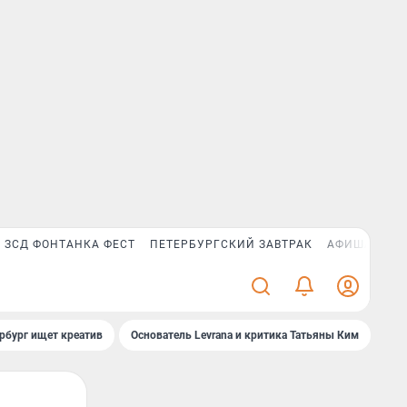
ЗСД ФОНТАНКА ФЕСТ
ПЕТЕРБУРГСКИЙ ЗАВТРАК
АФИША PLUS
рбург ищет креатив
Основатель Levrana и критика Татьяны Ким
Зач