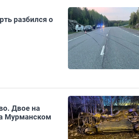
рть разбился о
во. Двое на
на Мурманском