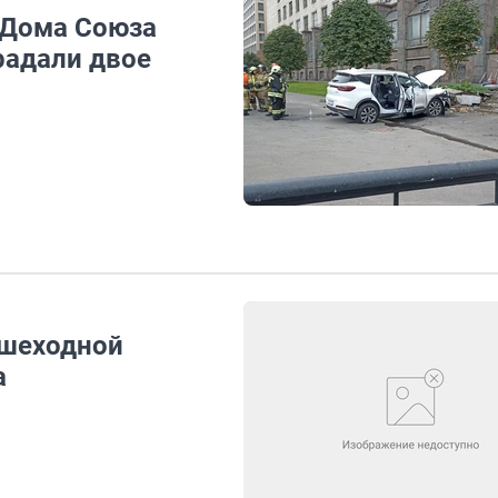
 Дома Союза
радали двое
ешеходной
а