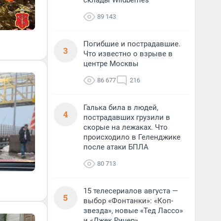
склады Wildberries
89 143
Погибшие и пострадавшие.
3
Что известно о взрыве в
центре Москвы
86 677
216
Галька била в людей,
4
пострадавших грузили в
скорые на лежаках. Что
происходило в Геленджике
после атаки БПЛА
80 713
15 телесериалов августа —
5
выбор «Фонтанки»: «Коп-
звезда», новые «Тед Лассо»
и «Джек Ричер»,