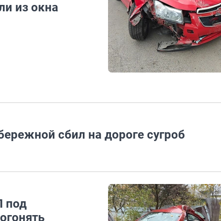
и из окна
бережной сбил на дороге сугроб
П под
погонять