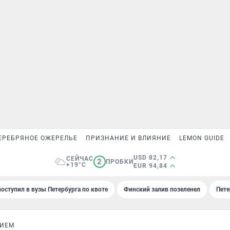
ЕРЕБРЯНОЕ ОЖЕРЕЛЬЕ
ПРИЗНАНИЕ И ВЛИЯНИЕ
LEMON GUIDE
USD 82,17
СЕЙЧАС
2
ПРОБКИ
+19°C
EUR 94,84
поступил в вузы Петербурга по квоте
Финский залив позеленел
Пете
ВИЕМ