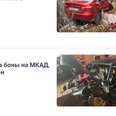
а боны на МКАД,
он