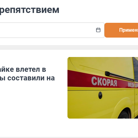
препятствием
Примен
айке влетел в
ы составили на