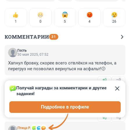
1
0
5
4
26
КОММЕНТАРИИ
31
Гость
30 мая 2025, 07:52
Хапнул бровку, скорее всего отвлёкся на телефон, а 
перегруз не позволил вернуться на асфальт!🫤
+0
–0
Получай награды за комментарии и другие 
Гость
29 мая 2025, 16:13
задания!
Опять отечественный неспециалист со своими 
Подробнее в профиле
культурой и традициями.
+0
–0
Птица Р.