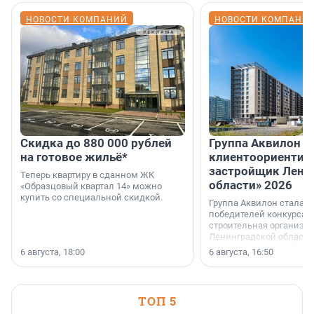
НОВОСТИ КОМПАНИЙ
НОВОСТИ КОМПАНИ
Скидка до 880 000 рублей
Группа Аквилон 
на готовое жильё*
клиентоориентир
застройщик Лени
Теперь квартиру в сданном ЖК
области» 2026
«Образцовый квартал 14» можно
купить со специальной скидкой.
Группа Аквилон стала 
победителей конкурса 
строительная организа
Ленинградской области 
номинации «Самый
6 августа, 18:00
6 августа, 16:50
клиентоориентированн
застройщик Ленинград
области».
ТОП 5