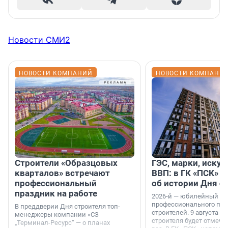
Новости СМИ2
НОВОСТИ КОМПАНИЙ
НОВОСТИ КОМПАНИ
Строители «Образцовых
ГЭС, марки, искус
кварталов» встречают
ВВП: в ГК «ПСК» р
профессиональный
об истории Дня с
праздник на работе
2026-й — юбилейный го
профессионального пр
В преддверии Дня строителя топ-
строителей. 9 августа 2
менеджеры компании «СЗ
строителя будет отмечат
„Терминал-Ресурс“ — о планах