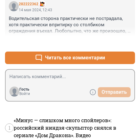
282222362
14 мая 2024, 12:43
Водительская сторона практически не пострадала, 
хотя практически впритирку со столбиком 
ограждения въехал. Любопытно, что же произошло, 
отвлекся или рулевое отказало... Не узнаем. 

+0
–0
Может из окна знакомый вылез, к которому в гости 
ехал? Просто неудачно припарковался.
Читать все комментарии
Гость
Отправить
Войти
«Минус — слишком много спойлеров»:
1
российский ниндзя-скульптор снялся в
сериале «Дом Дракона». Видео