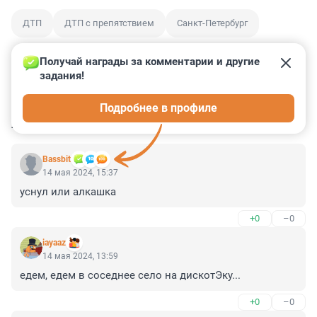
ДТП
ДТП с препятствием
Санкт-Петербург
Получай награды за комментарии и другие 
задания!
0
0
0
0
0
Подробнее в профиле
КОММЕНТАРИИ
3
Bassbit
14 мая 2024, 15:37
уснул или алкашка
+0
–0
iayaaz
14 мая 2024, 13:59
едем, едем в соседнее село на дискотЭку...
+0
–0