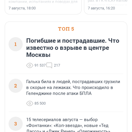
раз. В ГК «ПСК» напомни
компании, испытаниях и поводах для
появился праздник и к
осторожного оптимизма.
7 августа, 18:00
7 августа, 16:20
поменялась роль строит
ТОП 5
Погибшие и пострадавшие. Что
1
известно о взрыве в центре
Москвы
91 537
217
Галька била в людей, пострадавших грузили
2
в скорые на лежаках. Что происходило в
Геленджике после атаки БПЛА
85 500
15 телесериалов августа — выбор
3
«Фонтанки»: «Коп-звезда», новые «Тед
Лассо» и «Джек Ричер», «Одержимость»