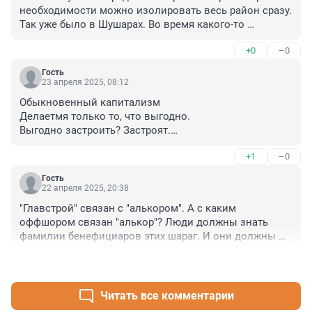
необходимости можно изолировать весь район сразу. 
Так уже было в Шушарах. Во время какого-то 
африканского саммита. Перекрыли выезд 
+0
–0
автомобилям. Только общественный транспорт. 
Люди сидели по домам. ОТ естественно не хватило
Гость
23 апреля 2025, 08:12
Обыкновенный капитализм

Делаетмя только то, что выгодно.

Выгодно застроить? Застроят.

Не выгодно расширять дороги и строить новые? 
+1
–0
Небудет адекватной транспортной инфраструктуры. 

Обыкновенный капитализм
Гость
22 апреля 2025, 20:38
"Главстрой" связан с "алькором". А с каким 
оффшором связан "алькор"? Люди должны знать 
фамилии бенефициаров этих шараг. И они должны 
заплатить за такое "строительство". 20 этажей 
+1
–0
захотели в деревне...
Читать все комментарии