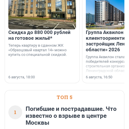
Скидка до 880 000 рублей
Группа Аквилон 
на готовое жильё*
клиентоориентир
застройщик Лени
Теперь квартиру в сданном ЖК
области» 2026
«Образцовый квартал 14» можно
купить со специальной скидкой.
Группа Аквилон стала 
победителей конкурса 
строительная организа
Ленинградской области 
номинации «Самый
6 августа, 18:00
6 августа, 16:50
клиентоориентированн
застройщик Ленинград
области».
ТОП 5
Погибшие и пострадавшие. Что
1
известно о взрыве в центре
Москвы