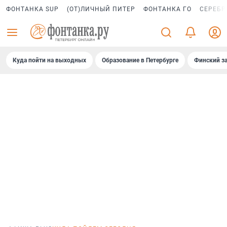
ФОНТАНКА SUP
(ОТ)ЛИЧНЫЙ ПИТЕР
ФОНТАНКА ГО
СЕРЕБР
Куда пойти на выходных
Образование в Петербурге
Финский за