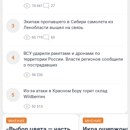
74 661
27
Экипаж пропавшего в Сибири самолета из
3
Ленобласти вышел на связь
60 719
60
ВСУ ударили ракетами и дронами по
4
территории России. Власти регионов сообщили
о пострадавших
58 230
Из-за атаки в Красном Бору горит склад
5
Wildberries
52 513
МНЕНИЕ
МНЕНИЕ
«Выбор цвета — часть
Икра ошержона