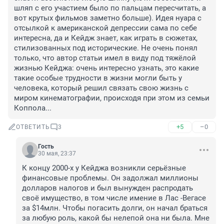
шляп с его участием было по пальцам пересчитать, а 
вот крутых фильмов заметно больше). Идея нуара с 
отсылкой к американской депрессии сама по себе 
интересна, да и Кейдж знает, как играть в сюжетах, 
стилизованных под исторические. Не очень понял 
только, что автор статьи имел в виду под тяжёлой 
жизнью Кейджа: очень интересно узнать, это какие 
такие особые трудности в жизни могли быть у 
человека, который решил связать свою жизнь с 
миром кинематографии, происходя при этом из семьи 
Коппола...
+5
–0
ОТВЕТИТЬ
3
Гость
30 мая, 23:37
К концу 2000-х у Кейджа возникли серьёзные 
финансовые проблемы. Он задолжал миллионы 
долларов налогов и был вынужден распродать 
своё имущество, в том числе имение в Лас -Вегасе 
за $14млн. Чтобы погасить долги, он начал браться 
за любую роль, какой бы нелепой она ни была. Мне 