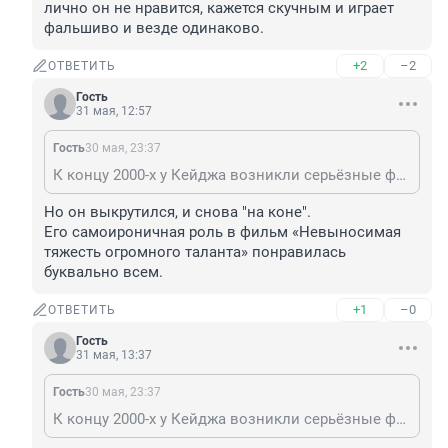
лично он не нравится, кажется скучным и играет 
фальшиво и везде одинаково.
+2
–2
ОТВЕТИТЬ
Гость
31 мая, 12:57
Гость
30 мая, 23:37
К концу 2000-х у Кейджа возникли серьёзные финансовые проблемы. Он задолжал миллионы долларов налогов и был вынужден распродать своё имущество, в том числе имение в Лас -Вегасе за $14млн. Чтобы погасить долги, он начал браться за любую роль, какой бы нелепой она ни была. Мне лично он не нравится, кажется скучным и играет фальшиво и везде одинаково.
Но он выкрутился, и снова "на коне". 

Его самоироничная роль в фильм «Невыносимая 
тяжесть огромного таланта» понравилась 
буквально всем.
+1
–0
ОТВЕТИТЬ
Гость
31 мая, 13:37
Гость
30 мая, 23:37
К концу 2000-х у Кейджа возникли серьёзные финансовые проблемы. Он задолжал миллионы долларов налогов и был вынужден распродать своё имущество, в том числе имение в Лас -Вегасе за $14млн. Чтобы погасить долги, он начал браться за любую роль, какой бы нелепой она ни была. Мне лично он не нравится, кажется скучным и играет фальшиво и везде одинаково.