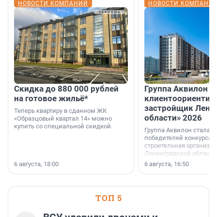
НОВОСТИ КОМПАНИЙ
НОВОСТИ КОМПАНИ
Скидка до 880 000 рублей
Группа Аквилон 
на готовое жильё*
клиентоориентир
застройщик Лени
Теперь квартиру в сданном ЖК
области» 2026
«Образцовый квартал 14» можно
купить со специальной скидкой.
Группа Аквилон стала 
победителей конкурса 
строительная организа
Ленинградской области 
номинации «Самый
6 августа, 18:00
6 августа, 16:50
клиентоориентированн
застройщик Ленинград
области».
ТОП 5