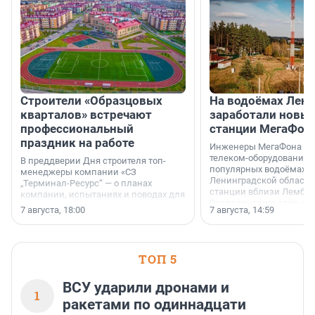
Строители «Образцовых
На водоёмах Лен
кварталов» встречают
заработали новы
профессиональный
станции МегаФон
праздник на работе
Инженеры МегаФона ус
телеком-оборудование 
В преддверии Дня строителя топ-
популярных водоёмах
менеджеры компании «СЗ
Ленинградской области
„Терминал-Ресурс“ — о планах
станции вблизи Лембол
компании, испытаниях и поводах для
Раздолинского озёр, а 
осторожного оптимизма.
7 августа, 18:00
7 августа, 14:59
недалеко от Большого Т
водопада.
ТОП 5
ВСУ ударили дронами и
1
ракетами по одиннадцати