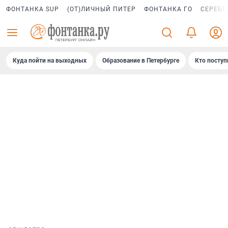
ФОНТАНКА SUP
(ОТ)ЛИЧНЫЙ ПИТЕР
ФОНТАНКА ГО
СЕРЕБР
Куда пойти на выходных
Образование в Петербурге
Кто поступ