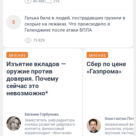
80 486
216
Галька била в людей, пострадавших грузили в
5
скорые на лежаках. Что происходило в
Геленджике после атаки БПЛА
73 829
МНЕНИЕ
МНЕНИЕ
Изъятие вкладов —
Сбер по цене
оружие против
«Газпрома»
доверия. Почему
сейчас это
невозможно*
Евгения Горбунова
Константин Пот
Заместитель шеф-редактора
службы развития цифрового
независимый фи
контента, финансовый
аналитик, управ
корреспондент «Фонтанки»
крупным частным