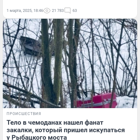
1 марта, 2025, 18:46
21 783
63
ПРОИСШЕСТВИЯ
Тело в чемоданах нашел фанат
закалки, который пришел искупаться
у Рыбацкого моста