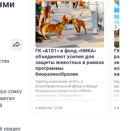
ями
ГК «А101» и фонд «НИКА»
ГК «КВ
объединяют усилия для
разреш
ства
защиты животных в рамках
эксплу
программы
компл
биоразнообразия
кварта
Группа компаний «А101» и
Группа к
Благотворительный фонд помощи
разрешен
ера сумку
бездомным животным «НИКА»
корпуса 
заключили соглашение о
Уютный к
иметил
стратегическом сотрудничестве.
Всеволо
й
Ленингра
6 августа, 12:26
6 августа,
й увидел