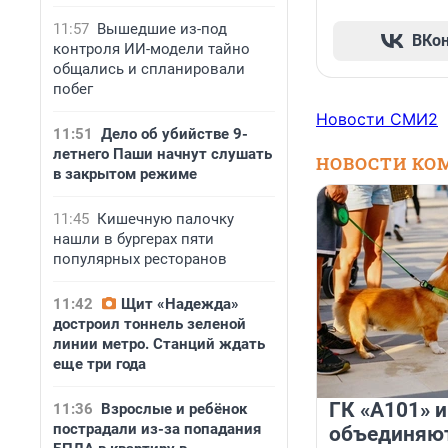
11:57
Вышедшие из-под
ВКо
контроля ИИ-модели тайно
общались и спланировали
побег
Новости СМИ2
11:51
Дело об убийстве 9-
летнего Паши начнут слушать
НОВОСТИ КО
в закрытом режиме
11:45
Кишечную палочку
нашли в бургерах пяти
популярных ресторанов
11:42
Щит «Надежда»
достроил тоннель зеленой
линии метро. Станций ждать
еще три года
ГК «А101» 
11:36
Взрослые и ребёнок
пострадали из-за попадания
объединяют