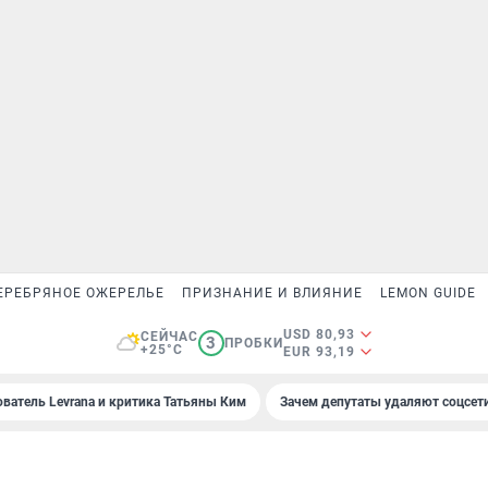
ЕРЕБРЯНОЕ ОЖЕРЕЛЬЕ
ПРИЗНАНИЕ И ВЛИЯНИЕ
LEMON GUIDE
USD 80,93
СЕЙЧАС
3
ПРОБКИ
+25°C
EUR 93,19
ователь Levrana и критика Татьяны Ким
Зачем депутаты удаляют соцсет