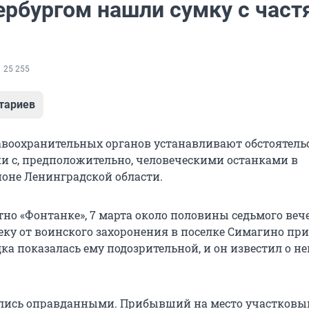
ербургом нашли сумку с част
25 255
тариев
воохранительных органов устанавливают обстоятель
и с, предположительно, человеческими останками в
оне Ленинградской области.
тно «Фонтанке», 7 марта около половины седьмого веч
леку от воинского захоронения в поселке Симагино пр
а показалась ему подозрительной, и он известил о не
лись оправданными. Прибывший на место участковы