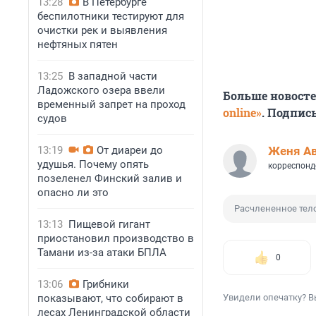
13:28
В Петербурге
беспилотники тестируют для
очистки рек и выявления
нефтяных пятен
13:25
В западной части
Ладожского озера ввели
Больше новост
временный запрет на проход
online»
. Подпис
судов
13:19
От диареи до
Женя А
удушья. Почему опять
корреспонд
позеленел Финский залив и
опасно ли это
Расчлененное тел
13:13
Пищевой гигант
приостановил производство в
Тамани из-за атаки БПЛА
0
13:06
Грибники
показывают, что собирают в
Увидели опечатку? В
лесах Ленинградской области