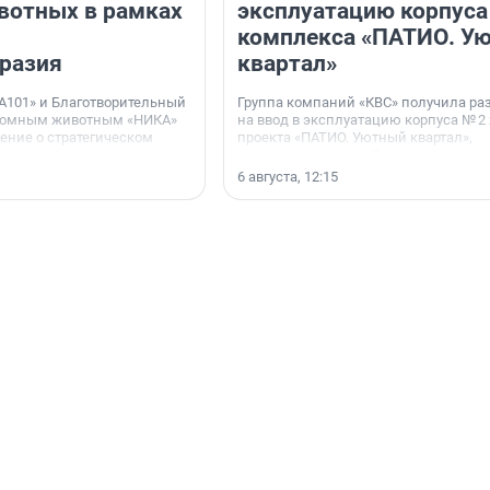
вотных в рамках
эксплуатацию корпуса
комплекса «ПАТИО. У
разия
квартал»
А101» и Благотворительный
Группа компаний «КВС» получила р
домным животным «НИКА»
на ввод в эксплуатацию корпуса № 2
ние о стратегическом
проекта «ПАТИО. Уютный квартал»,
расположенного во Всеволожском р
Ленинградской области.
6 августа, 12:15