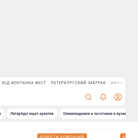
ЗСД ФОНТАНКА ФЕСТ
ПЕТЕРБУРГСКИЙ ЗАВТРАК
АФИША PLUS
и
Петербург ищет креатив
Олимпиадники и льготники в вузах СПб
НОВОСТИ КОМПАНИЙ
НОВОС