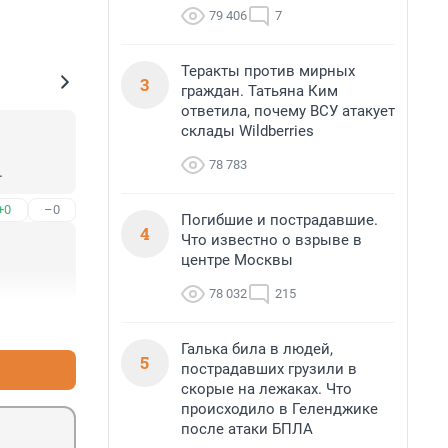
79 406
7
Теракты против мирных
3
граждан. Татьяна Ким
ответила, почему ВСУ атакует
склады Wildberries
78 783
.
+0
–0
Погибшие и пострадавшие.
4
Что известно о взрыве в
центре Москвы
78 032
215
+2
–0
Галька била в людей,
5
пострадавших грузили в
скорые на лежаках. Что
происходило в Геленджике
после атаки БПЛА