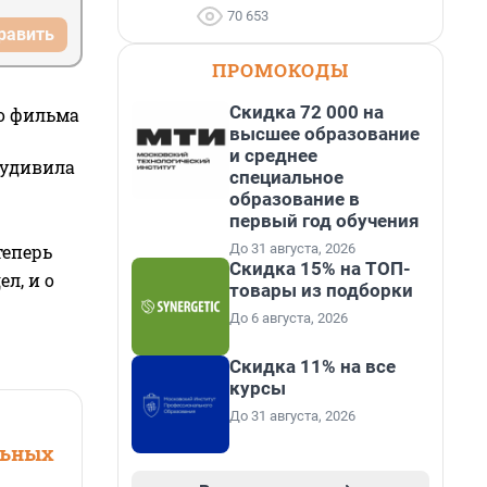
70 653
равить
ПРОМОКОДЫ
Скидка 72 000 на
го фильма
высшее образование
и среднее
 удивила
специальное
образование в
первый год обучения
До 31 августа, 2026
теперь
Скидка 15% на ТОП-
л, и о
товары из подборки
До 6 августа, 2026
Скидка 11% на все
курсы
До 31 августа, 2026
льных