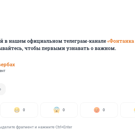
ей в нашем официальном телеграм-канале
«Фонтанка
ывайтесь, чтобы первыми узнавать о важном.
вербах
ент
о
0
0
0
ыделите фрагмент и нажмите Ctrl+Enter