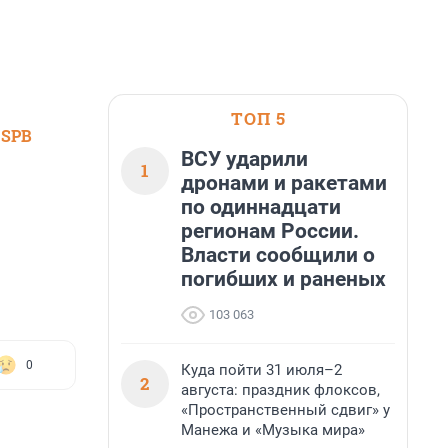
ТОП 5
 SPB
ВСУ ударили
1
дронами и ракетами
по одиннадцати
регионам России.
Власти сообщили о
погибших и раненых
103 063
0
Куда пойти 31 июля–2
2
августа: праздник флоксов,
«Пространственный сдвиг» у
Манежа и «Музыка мира»