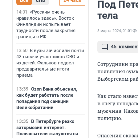
Все
СПБ
24 часа
Под Пет
14:01
«Русским очень
тела
нравилось здесь». Восток
Финляндии испытывает
трудности после закрытия
8 марта 2024, 01:01
границы с РФ
45
коммен
13:50
В вузы зачислили почти
42 тысячи участников СВО и
их детей. Фальков подвел
Сотрудники пра
предварительные итоги
появления сумк
приема
Выборгском рай
13:39
Ozon Банк объяснил,
как будет работать после
Как стало извес
попадания под санкции
в снегу непода
Великобритании
мужчина. Находк
полицию.
13:35
В Петербурге резко
затормозил интернет.
Пользователи жалуются на
Опасения оказа