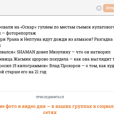
Отп
овали на «Оскар»: гуляем по местам съемок культово
я — фоторепортаж
ри Урана и Нептуна идут дожди из алмазов? Разгадка
х
евался»: SHAMAN довел Мизулину — что он натворил
 певица Жасмин здорово похудела — как она выглядит 
росил 15 килограммов»: Влад Прохоров — о том, как худе
 старше его на 21 год
ПРИСОЕДИНИТЬСЯ
е фото и видео дня — в наших группах в социа
сетях