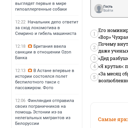
выглядят первые в мире
Гость
гипоаллергенные собаки
Войти
12:22
Начальник депо ответит
за сход локомотива в
Его номинир
1
Семрино и гибель машиниста
«Вор» Чухра
Почему внут
12:18
Британия ввела
2
даже учены
санкции в отношении Ozon
Банка
3
«Дед разбуш
4
«Я крутая»:
12:13
В Астане впервые в
«За месяц сб
истории состоялся полет
5
возлюбленной
беспилотного такси с
пассажиром. Фото
12:06
Финляндия отправила
своих пограничников на
помощь Эстонии из-за
нелегальных мигрантов из
Самые ярки
Белоруссии