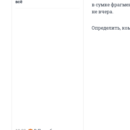
всё
в сумке фрагмен
не вчера.
Определить, ко