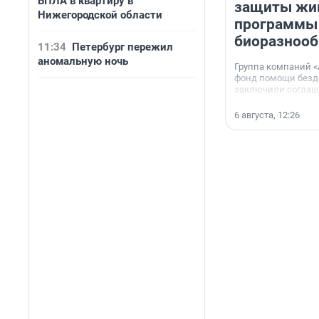
БПЛА в квартиру в
защиты жи
Нижегородской области
программы
биоразнооб
11:34
Петербург пережил
аномальную ночь
Группа компаний «
фонд помощи без
заключили соглаше
сотрудничестве.
6 августа, 12:26