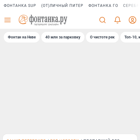
ФОНТАНКА SUP
(ОТ)ЛИЧНЫЙ ПИТЕР
ФОНТАНКА ГО
СЕРЕБР
Фонтан на Неве
40 млн за парковку
О чистоте рек
Топ-10, 