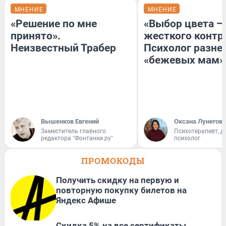
МНЕНИЕ
МНЕНИЕ
«Решение по мне
«Выбор цвета —
принято».
жесткого контр
Неизвестный Трабер
Психолог разне
«бежевых мам»
Вышенков Евгений
Оксана Лунегова
Заместитель главного
Психотерапевт, д
редактора "Фонтанки.ру"
психолог
ПРОМОКОДЫ
Получить скидку на первую и
повторную покупку билетов на
Яндекс Афише
Скидка 5% на все сертификаты