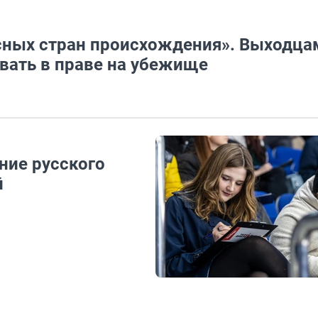
сных стран происхождения». Выходца
вать в праве на убежище
ние русского
й