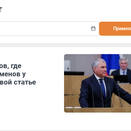
т
Примен
в, где
менов у
вой статье