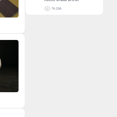
76 336