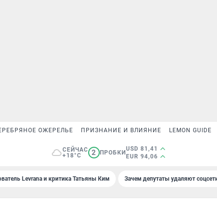
ЕРЕБРЯНОЕ ОЖЕРЕЛЬЕ
ПРИЗНАНИЕ И ВЛИЯНИЕ
LEMON GUIDE
USD 81,41
СЕЙЧАС
2
ПРОБКИ
+18°C
EUR 94,06
ователь Levrana и критика Татьяны Ким
Зачем депутаты удаляют соцсет