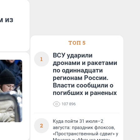
м из
ТОП 5
ВСУ ударили
1
дронами и ракетами
по одиннадцати
регионам России.
Власти сообщили о
погибших и раненых
107 896
Куда пойти 31 июля–2
2
августа: праздник флоксов,
«Пространственный сдвиг» у