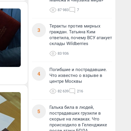
Манежа и «Музыка мира»
87 983
7
Теракты против мирных
3
граждан. Татьяна Ким
ответила, почему ВСУ атакует
склады Wildberries
83 936
Погибшие и пострадавшие.
4
Что известно о взрыве в
центре Москвы
82 639
216
Галька била в людей,
5
пострадавших грузили в
скорые на лежаках. Что
происходило в Геленджике
после атаки БПЛА