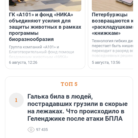
ГК «А101» и фонд «НИКА»
Петербуржцы
объединяют усилия для
возвращаются к
защиты животных в рамках
«раскладушкам» 
программы
«книжкам»
биоразнообразия
Технология гибких дисп
перестает быть нишевы
Группа компаний «А101» и
переходит в разряд вос
Благотворительный фонд помощи
повседневных решений
бездомным животным «НИКА»
заключили соглашение о
6 августа, 12:26
5 августа, 13:56
стратегическом сотрудничестве.
ТОП 5
Галька била в людей,
1
пострадавших грузили в скорые
на лежаках. Что происходило в
Геленджике после атаки БПЛА
97 435