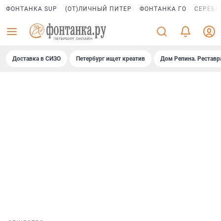
ФОНТАНКА SUP
(ОТ)ЛИЧНЫЙ ПИТЕР
ФОНТАНКА ГО
СЕРЕБР
Доставка в СИЗО
Петербург ищет креатив
Дом Репина. Реставр