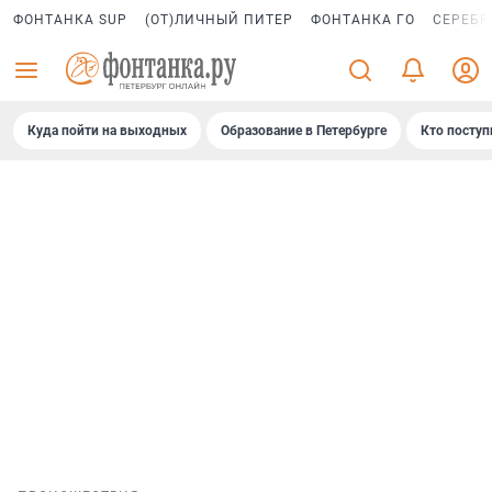
ФОНТАНКА SUP
(ОТ)ЛИЧНЫЙ ПИТЕР
ФОНТАНКА ГО
СЕРЕБР
Куда пойти на выходных
Образование в Петербурге
Кто поступ