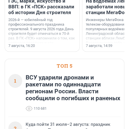
ГЭС, марки, искусство и
На водоёмах Лен
ВВП: в ГК «ПСК» рассказали
заработали новы
об истории Дня строителя
станции МегаФон
2026-й — юбилейный год
Инженеры МегаФона ус
профессионального праздника
телеком-оборудование 
строителей. 9 августа 2026 года День
популярных водоёмах
строителя будет отмечаться в 70-й
Ленинградской области
раз. В ГК «ПСК» напомнили о том, как
станции вблизи Лембол
появился праздник и как
Раздолинского озёр, а 
7 августа, 16:20
7 августа, 14:59
поменялась роль строительства.
недалеко от Большого Т
водопада.
ТОП 5
ВСУ ударили дронами и
1
ракетами по одиннадцати
регионам России. Власти
сообщили о погибших и раненых
110 681
Куда пойти 31 июля–2 августа: праздник
2