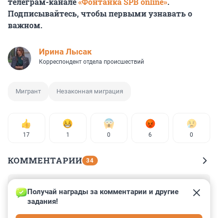
телеграм-канале
«Фонтанка SPB online»
.
Подписывайтесь, чтобы первыми узнавать о
важном.
Ирина Лысак
Корреспондент отдела происшествий
Мигрант
Незаконная миграция
17
1
0
6
0
КОММЕНТАРИИ
34
Гость
17 июня 2025, 14:42
Получай награды за комментарии и другие 
задания!
Для этих банд безвизовый режим - золотое дно. Это 
источник их обогащения, причина их возникновения. 