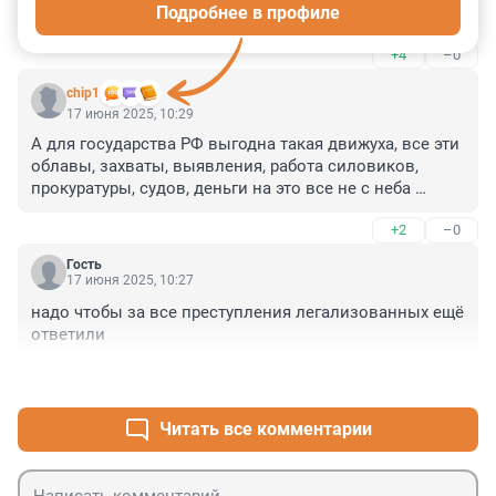
Подробнее в профиле
Они, среди прочих, его и лоббируют.
+4
–0
chip1
17 июня 2025, 10:29
А для государства РФ выгодна такая движуха, все эти 
облавы, захваты, выявления, работа силовиков, 
прокуратуры, судов, деньги на это все не с неба 
падают? Кто то из депутатов-лобистов массовой 
+2
–0
миграции ответит за этот бардак?
Гость
17 июня 2025, 10:27
надо чтобы за все преступления легализованных ещё 
ответили
+4
–0
Читать все комментарии