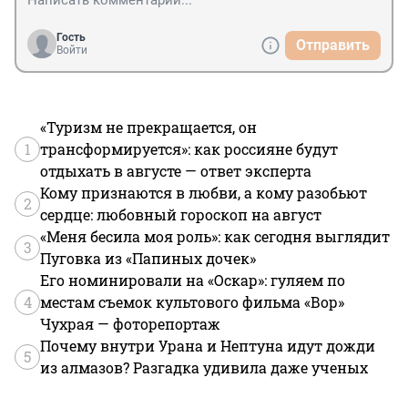
Гость
Отправить
Войти
«Туризм не прекращается, он
1
трансформируется»: как россияне будут
отдыхать в августе — ответ эксперта
Кому признаются в любви, а кому разобьют
2
сердце: любовный гороскоп на август
«Меня бесила моя роль»: как сегодня выглядит
3
Пуговка из «Папиных дочек»
Его номинировали на «Оскар»: гуляем по
4
местам съемок культового фильма «Вор»
Чухрая — фоторепортаж
Почему внутри Урана и Нептуна идут дожди
5
из алмазов? Разгадка удивила даже ученых