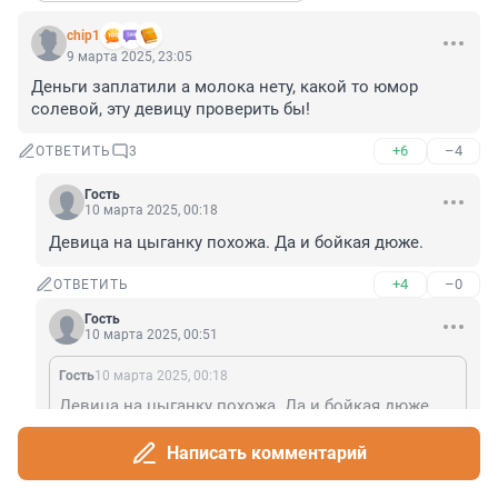
chip1
9 марта 2025, 23:05
Деньги заплатили а молока нету, какой то юмор 
солевой, эту девицу проверить бы!
+6
–4
ОТВЕТИТЬ
3
Гость
10 марта 2025, 00:18
Девица на цыганку похожа. Да и бойкая дюже.
+4
–0
ОТВЕТИТЬ
Гость
10 марта 2025, 00:51
Гость
10 марта 2025, 00:18
Девица на цыганку похожа. Да и бойкая дюже.
Вот так вы или не вы русь убого выглядите.
Написать комментарий
+0
–4
ОТВЕТИТЬ