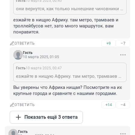
Гость
10 марта 2025, 00:40
они вернутся, как только нынешние чиновники уйдут на покой, те кто из своих материальных интересов убрали лучший мобильный транспорт в СПб
езжайте в нищую Африку. там метро, трамваев и 
троллейбусов нет, зато много маршруток. вам 
понравится.
+9
–7
ОТВЕТИТЬ
Гость
10 марта 2025, 01:05
Гость
10 марта 2025, 00:47
езжайте в нищую Африку. там метро, трамваев и троллейбусов нет, зато много маршруток. вам понравится.
Вы уверены что Африка нищая? Посмотрите на их 
крупные города и сравните с нашими городами.
+14
–4
ОТВЕТИТЬ
Показать ещё 3 ответа
Гость