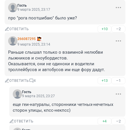
Гость
9 марта 2025, 23:17
про "рога поотшибаю" было уже?
+10
–2
ОТВЕТИТЬ
266087295
9 марта 2025, 23:14
Раньше слышал только о взаимной нелюбви 
лыжников и сноубордистов.

Оказывается, они не одиноки и водители 
троллейбусов и автобусов им еще фору дадут.
+13
–1
ОТВЕТИТЬ
4
Гость
9 марта 2025, 23:27
еще геи-натуралы, сторонники четных-нечетных 
сторон улицы, кпсс-некпсс)
+4
–2
ОТВЕТИТЬ