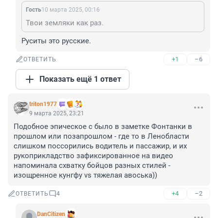
Гость
10 марта 2025, 00:16
Твои земляки как раз.
Руситы это русские.
+1
–6
ОТВЕТИТЬ
Показать ещё 1 ответ
triton1977
9 марта 2025, 23:21
Подобное эпическое с было в заметке Фонтанки в 
прошлом или позапрошлом - где то в Ленобласти 
слишком поссорились водитель и пассажир, и их 
рукоприкладство зафиксированное на видео 
напоминала схватку бойцов разных стилей - 
изощренное кунгфу vs тяжелая авоська))
+4
–2
ОТВЕТИТЬ
4
DanCitizen