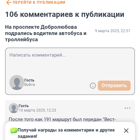
ПЕРЕЙТИ К ПУБЛИКАЦИИ
106 комментариев к публикации
На проспекте Добролюбова
9 марта 2025, 22:57
подрались водители автобуса и
троллейбуса
Гость
Войти
Отправить
Гость
10 марта 2025, 12:23
После того как 191 маршрут был передан "Вест- 
Тревел" они ежедневно стали останавливаться не 
Получай награды за комментарии и другие 
доезжая до остановки, там где мало народа , 
задания!
высаживать народ и стоять пустыми , выжидая время 