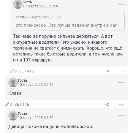
Гость
10 марта 2025, 21:58
Гость
10 марта 2025, 11:59
это прекрасно. Это лучше падения внутри в салуне автобуса об поручень или сломанного напополам проездного в попытке не упасть. Только бой вынудит выпустить приказ о контроле аккуратности вождения.
Так надо за поручни сильнее держаться. А вот 
аккуратные водители - это ужасно, никакого 
терпения не хватает с ними ехать. Хорошо, что ещё 
остались такие быстрые водители, в том числе как 
и на 191 маршруте.
+0
–0
ОТВЕТИТЬ
Гость
10 марта 2025, 06:40
Клёва.
+2
–0
ОТВЕТИТЬ
Гость
10 марта 2025, 03:59
Девица Похожа на дочь Новодворской.