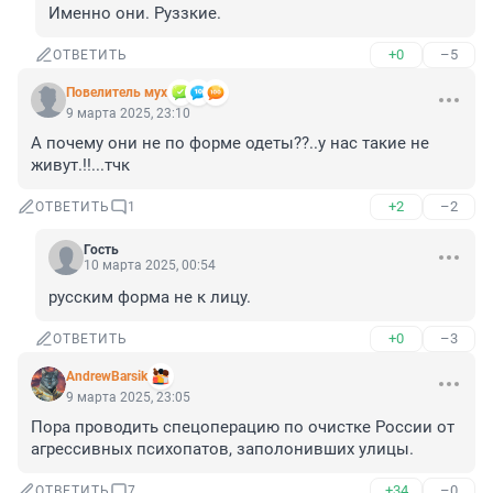
Именно они. Руззкие.
+0
–5
ОТВЕТИТЬ
Повелитель мух
9 марта 2025, 23:10
А почему они не по форме одеты??..у нас такие не 
живут.!!...тчк
+2
–2
ОТВЕТИТЬ
1
Гость
10 марта 2025, 00:54
русским форма не к лицу.
+0
–3
ОТВЕТИТЬ
AndrewBarsik
9 марта 2025, 23:05
Пора проводить спецоперацию по очистке России от 
агрессивных психопатов, заполонивших улицы.
+34
–0
ОТВЕТИТЬ
7