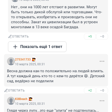
Нет , они на 1000 лет отстают в развитии. Могут 
быть только дикой обслугой или торговцами. Что-
то открывать, изобретать и производить они не 
способны. Закат их цивилизации был в устроен 
монголами в 13 веке осадой Багдада.
+5
–0
ОТВЕТИТЬ
Показать ещё 1 ответ
275341733
10 марта 2025, 00:31
Весна должна как-то положительно на людей влиять. 
А тут каждый день кто-то с кем-то дерётся 😆. Детский 
сад, ведёрко не поделили
+2
–0
ОТВЕТИТЬ
KillBeach
10 марта 2025, 00:31
Глядя через лупу...это еще "элита" не подтянулась...