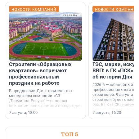
НОВОСТИ КОМПАНИЙ
НОВОСТИ КОМПАНИ
Строители «Образцовых
ГЭС, марки, искус
кварталов» встречают
ВВП: в ГК «ПСК» р
профессиональный
об истории Дня с
праздник на работе
2026-й — юбилейный го
профессионального пр
В преддверии Дня строителя топ-
строителей. 9 августа 2
менеджеры компании «СЗ
строителя будет отмечат
„Терминал-Ресурс“ — о планах
раз. В ГК «ПСК» напомни
компании, испытаниях и поводах для
появился праздник и к
осторожного оптимизма.
7 августа, 18:00
7 августа, 16:20
поменялась роль строит
ТОП 5