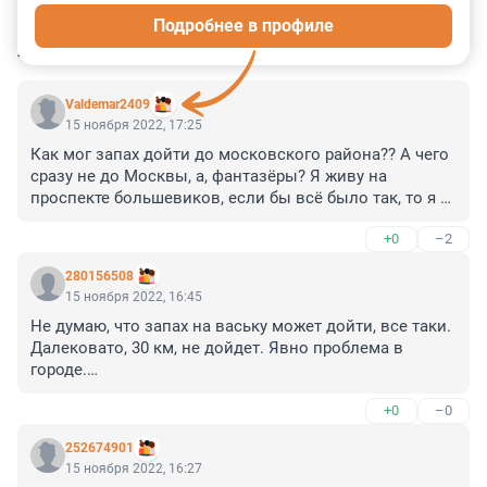
Подробнее в профиле
КОММЕНТАРИИ
15
Valdemar2409
15 ноября 2022, 17:25
Как мог запах дойти до московского района?? А чего 
сразу не до Москвы, а, фантазёры? Я живу на 
проспекте большевиков, если бы всё было так, то я 
бы уже умер от удушья. Включите сооброжалку
+0
–2
280156508
15 ноября 2022, 16:45
Не думаю, что запах на ваську может дойти, все таки. 
Далековато, 30 км, не дойдет. Явно проблема в 
городе.

Надо искать
+0
–0
252674901
15 ноября 2022, 16:27