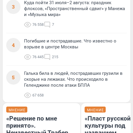
Куда пойти 31 июля–2 августа: праздник
3
флоксов, «Пространственный сдвиг» у Манежа
и «Музыка мира»
76 558
7
Погибшие и пострадавшие. Что известно о
4
взрыве в центре Москвы
76 445
215
Галька била в людей, пострадавших грузили в
5
скорые на лежаках. Что происходило в
Геленджике после атаки БПЛА
67 658
МНЕНИЕ
МНЕНИЕ
«Решение по мне
«Пласт русской
принято».
культуры под
Неизвестный Трабер
названием