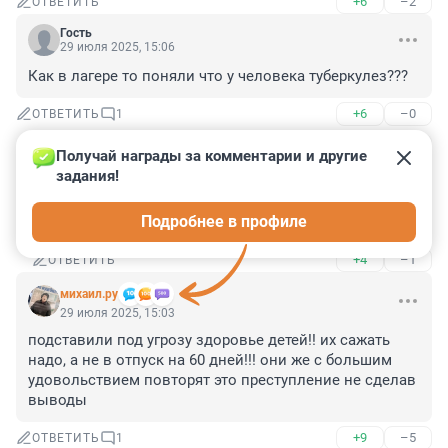
+6
–2
ОТВЕТИТЬ
Гость
29 июля 2025, 15:06
Как в лагере то поняли что у человека туберкулез???
+6
–0
ОТВЕТИТЬ
1
Получай награды за комментарии и другие 
280303529
задания!
29 июля 2025, 15:29
Писали, что он обратился с жалобами на 
Подробнее в профиле
недомогание.
+4
–1
ОТВЕТИТЬ
михаил.ру
29 июля 2025, 15:03
подставили под угрозу здоровье детей!! их сажать 
надо, а не в отпуск на 60 дней!!! они же с большим 
удовольствием повторят это преступление не сделав 
выводы
+9
–5
ОТВЕТИТЬ
1