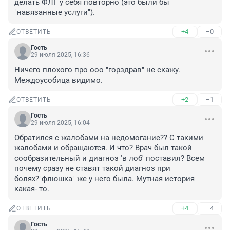
делать ФЛГ у себя повторно (это были бы 
"навязанные услуги").
+4
–0
ОТВЕТИТЬ
Гость
29 июля 2025, 16:36
Ничего плохого про ооо "горздрав" не скажу. 
Междоусобица видимо.
+2
–1
ОТВЕТИТЬ
Гость
29 июля 2025, 16:04
Обратился с жалобами на недомогание?? С такими 
жалобами и обращаются. И что? Врач был такой 
сообразительный и диагноз 'в лоб' поставил? Всем 
почему сразу не ставят такой диагноз при 
болях?"флюшка" же у него была. Мутная история 
какая- то.
+4
–4
ОТВЕТИТЬ
Гость