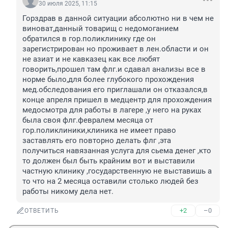
30 июля 2025, 11:15
Горздрав в данной ситуации абсолютно ни в чем не 
виноват,данный товарищ с недомоганием 
обратился в гор.поликлинику где он 
зарегистрирован но проживает в лен.области и он 
не азиат и не кавказец как все любят 
говорить,прошел там флг.и сдавал анализы все в 
норме было,для более глубокого прохождения 
мед.обследования его приглашали он отказался,в 
конце апреля пришел в медцентр для прохождения 
медосмотра для работы в лагере ,у него на руках 
была своя флг.февралем месяца от 
гор.поликлиники,клиника не имеет право 
заставлять его повторно делать флг ,эта 
получиться навязанная услуга для сьема денег ,кто 
то должен был быть крайним вот и выставили 
частную клинику ,государственную не выставишь а 
то что на 2 месяца оставили столько людей без 
работы никому дела нет.
+2
–0
ОТВЕТИТЬ