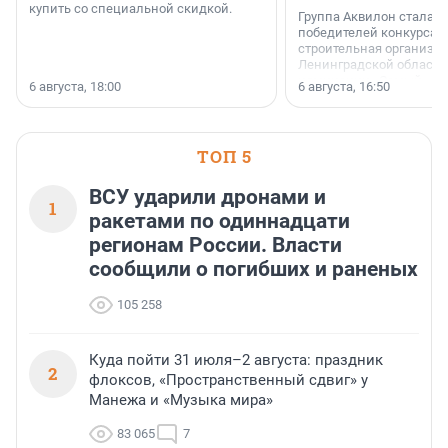
купить со специальной скидкой.
Группа Аквилон стала 
победителей конкурса 
строительная организа
Ленинградской области 
номинации «Самый
6 августа, 18:00
6 августа, 16:50
клиентоориентированн
застройщик Ленинград
области».
ТОП 5
ВСУ ударили дронами и
1
ракетами по одиннадцати
регионам России. Власти
сообщили о погибших и раненых
105 258
Куда пойти 31 июля–2 августа: праздник
2
флоксов, «Пространственный сдвиг» у
Манежа и «Музыка мира»
83 065
7