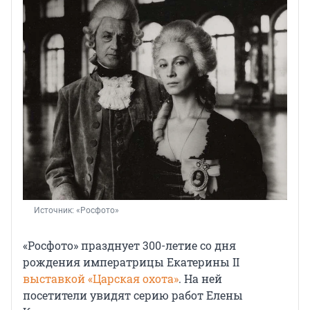
Источник: 
«Росфото»
«Росфото» празднует 300-летие со дня
рождения императрицы Екатерины II
выставкой «Царская охота»
. На ней
посетители увидят серию работ Елены