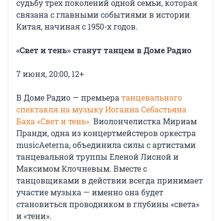
судьбу трех поколений одной семьи, которая
связана с главными событиями в истории
Китая, начиная с 1950-х годов.
«Свет и тень» станут танцем в Доме Радио
7 июня, 20:00, 12+
В Доме Радио — премьера
танцевального
спектакля на музыку Иоганна Себастьяна
Баха «Свет и тень».
Виолончелистка Мириам
Пранди, одна из концертмейстеров оркестра
musicAeterna, объединила силы с артистами
танцевальной труппы Еленой Лисной и
Максимом Клочневым. Вместе с
танцовщиками в действии всегда принимает
участие музыка — именно она будет
становиться проводником в глубины «света»
и «тени».