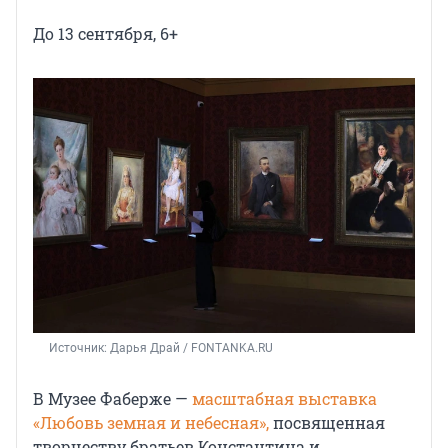
До 13 сентября, 6+
Источник: 
Дарья Драй / FONTANKA.RU
В Музее Фаберже —
масштабная выставка
«Любовь земная и небесная»,
посвященная
творчеству братьев Константина и