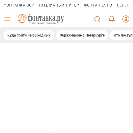
ФОНТАНКА SUP
(ОТ)ЛИЧНЫЙ ПИТЕР
ФОНТАНКА ГО
СЕРЕБР
Куда пойти на выходных
Образование в Петербурге
Кто поступ