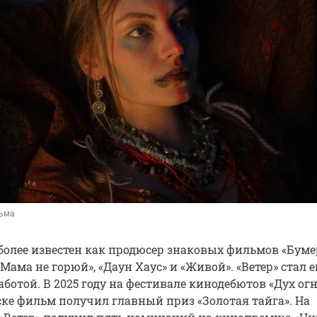
льма
более известен как продюсер знаковых фильмов «Буме
Мама не горюй», «Даун Хаус» и «Живой». «Ветер» стал е
ботой. В 2025 году на фестивале кинодебютов «Дух огн
е фильм получил главный приз «Золотая тайга». На