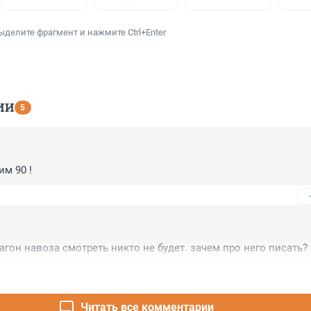
ыделите фрагмент и нажмите Ctrl+Enter
ИИ
5
им 90 !
вагон навоза смотреть никто не будет. зачем про него писать?
Читать все комментарии