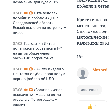
следующий год 
незаменим для худеющих
победил в четы
07/08
Пять человек
погибли в лобовом ДТП в
Критики назва
Свердловской области.
ментальности, 
Renault вылетел на встречку —
Они также подч
видео
магнетические 
Калмыкии до Ка
07/08
Гражданин Литвы
попытался прорваться в РФ
на автомобиле через
16+
закрытый погранпункт
07/08
«Вы это видели?»:
Матвей 
Пентагон опубликовал новую
партию файлов об НЛО
07/08
«Водитель успел
Илья Исаев
выскочить». Машина дотла
сгорела в Петроградском
районе
1