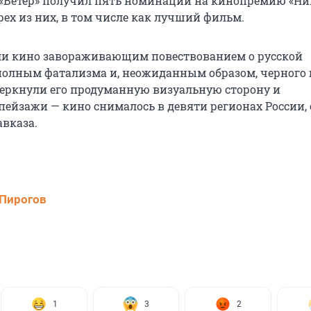
«Ветер» получил пять номинаций на кинопремию «Ни
рех из них, в том числе как лучший фильм.
ли кино завораживающим повествованием о русской
полным фатализма и, неожиданным образом, черного
еркнули его продуманную визуальную сторону и
пейзажи — кино снималось в девяти регионах России, 
вказа.
Пирогов
1
3
2