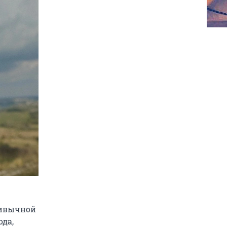
ривычной
ода,