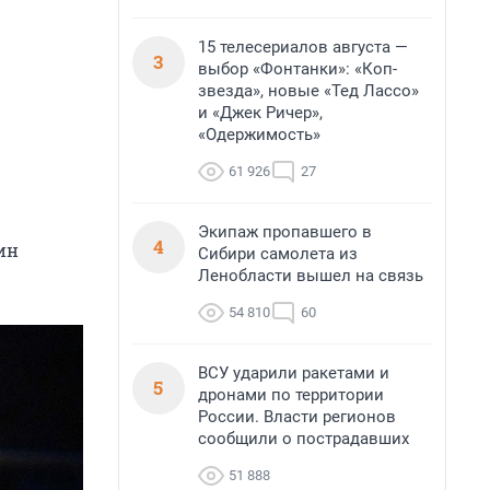
15 телесериалов августа —
3
выбор «Фонтанки»: «Коп-
звезда», новые «Тед Лассо»
и «Джек Ричер»,
«Одержимость»
61 926
27
Экипаж пропавшего в
4
ин
Сибири самолета из
Ленобласти вышел на связь
54 810
60
ВСУ ударили ракетами и
5
дронами по территории
России. Власти регионов
сообщили о пострадавших
51 888