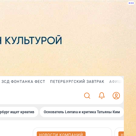
ЗСД ФОНТАНКА ФЕСТ
ПЕТЕРБУРГСКИЙ ЗАВТРАК
АФИША PLUS
рбург ищет креатив
Основатель Levrana и критика Татьяны Ким
Зач
НОВОСТИ КОМПАНИЙ
НОВОС