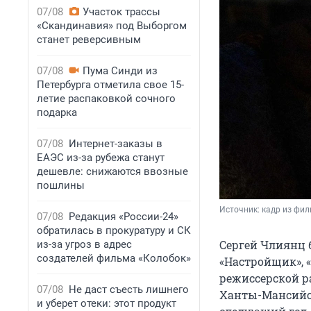
07/08
Участок трассы
«Скандинавия» под Выборгом
станет реверсивным
07/08
Пума Синди из
Петербурга отметила свое 15-
летие распаковкой сочного
подарка
07/08
Интернет-заказы в
ЕАЭС из-за рубежа станут
дешевле: снижаются ввозные
пошлины
Источник: 
кадр из фи
07/08
Редакция «России-24»
обратилась в прокуратуру и СК
Сергей Члиянц 
из-за угроз в адрес
создателей фильма «Колобок»
«Настройщик», «
режиссерской ра
07/08
Не даст съесть лишнего
Ханты-Мансийск
и уберет отеки: этот продукт