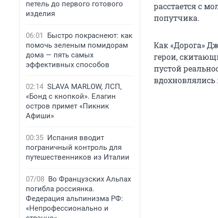
петель до первого готового
расстается с мо
изделия
попутчика.
06:01
Быстро покраснеют: как
Как «Дорога» Дж
помочь зеленым помидорам
дома — пять самых
герои, скитающ
эффективных способов
пустой реально
вдохновлялись 
02:14
SLAVA MARLOW, ЛСП,
«Бонд с кнопкой». Елагин
остров примет «Пикник
Афиши»
00:35
Испания вводит
пограничный контроль для
путешественников из Италии
07/08
Во Французских Альпах
погибла россиянка.
Федерация альпинизма РФ:
«Непрофессионально и