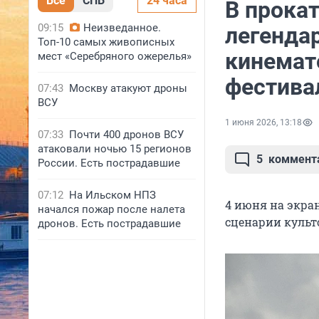
Все
СПБ
24 часа
В прокат
09:15
Неизведанное.
легенда
Топ-10 самых живописных
кинемат
мест «Серебряного ожерелья»
фестива
07:43
Москву атакуют дроны
ВСУ
1 июня 2026, 13:18
07:33
Почти 400 дронов ВСУ
атаковали ночью 15 регионов
5
коммент
России. Есть пострадавшие
07:12
На Ильском НПЗ
4 июня на экра
начался пожар после налета
сценарии культ
дронов. Есть пострадавшие