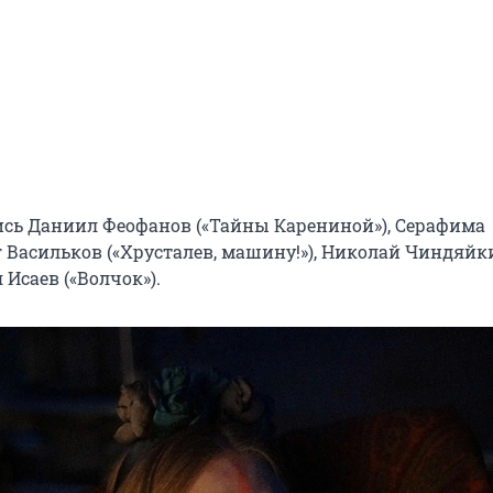
ись Даниил Феофанов («Тайны Карениной»), Серафима
г Васильков («Хрусталев, машину!»), Николай Чиндяйк
 Исаев («Волчок»).