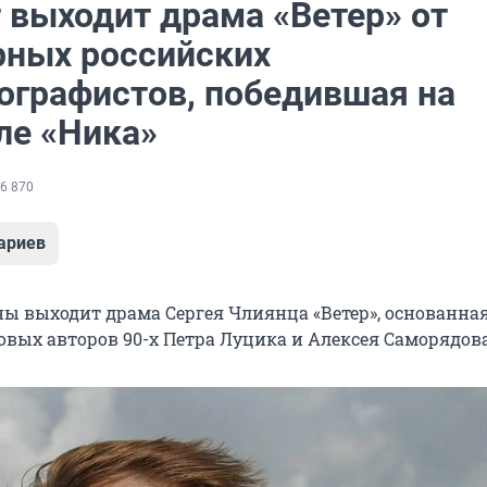
 выходит драма «Ветер» от
рных российских
ографистов, победившая на
ле «Ника»
6 870
ариев
ны выходит драма Сергея Члиянца «Ветер», основанна
овых авторов 90-х Петра Луцика и Алексея Саморядова