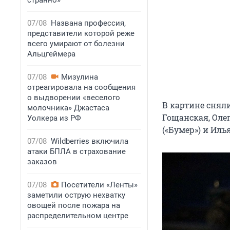
странно»
07/08
Названа профессия,
представители которой реже
всего умирают от болезни
Альцгеймера
07/08
Мизулина
отреагировала на сообщения
о выдворении «веселого
В картине снял
молочника» Джастаса
Гощанская, Оле
Уолкера из РФ
(«Бумер») и Илья
07/08
Wildberries включила
атаки БПЛА в страхование
заказов
07/08
Посетители «Ленты»
заметили острую нехватку
овощей после пожара на
распределительном центре