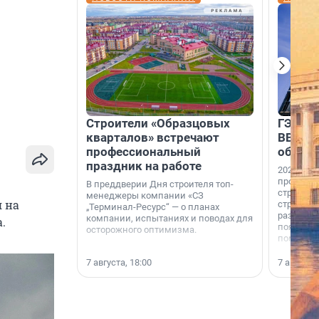
Строители «Образцовых
ГЭС, м
кварталов» встречают
ВВП: в
профессиональный
об ист
праздник на работе
2026-й —
професси
В преддверии Дня строителя топ-
строителе
менеджеры компании «СЗ
я на
строителя
„Терминал-Ресурс“ — о планах
раз. В ГК
компании, испытаниях и поводах для
.
появился
осторожного оптимизма.
поменяла
7 августа, 18:00
7 августа,