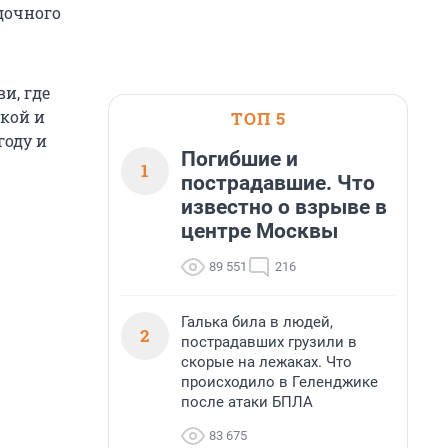
адочного
и, где
окой и
ТОП 5
году и
Погибшие и
1
пострадавшие. Что
известно о взрыве в
центре Москвы
89 551
216
Галька била в людей,
2
пострадавших грузили в
скорые на лежаках. Что
происходило в Геленджике
после атаки БПЛА
83 675