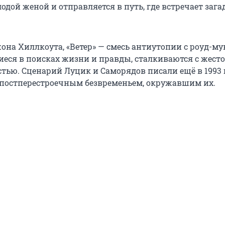
лодой женой и отправляется в путь, где встречает заг
она Хиллкоута, «Ветер» — смесь антиутопии с роуд-мув
иеся в поисках жизни и правды, сталкиваются с жест
стью. Сценарий Луцик и Саморядов писали ещё в 1993 
постперестроечным безвременьем, окружавшим их.