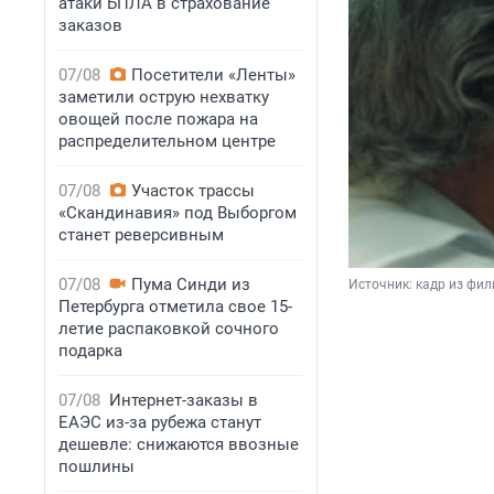
атаки БПЛА в страхование
заказов
07/08
Посетители «Ленты»
заметили острую нехватку
овощей после пожара на
распределительном центре
07/08
Участок трассы
«Скандинавия» под Выборгом
станет реверсивным
07/08
Пума Синди из
Источник: 
кадр из фи
Петербурга отметила свое 15-
летие распаковкой сочного
подарка
07/08
Интернет-заказы в
ЕАЭС из-за рубежа станут
дешевле: снижаются ввозные
пошлины