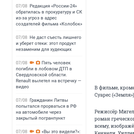
07/08
Редакция «России-24»
обратилась в прокуратуру и СК
из-за угроз в адрес
создателей фильма «Колобок»
07/08
Не даст съесть лишнего
и уберет отеки: этот продукт
незаменим для худеющих
07/08
Пять человек
погибли в лобовом ДТП в
Свердловской области.
Renault вылетел на встречку —
видео
В фильме, кроме
Суарес («Земля»)
07/08
Гражданин Литвы
попытался прорваться в РФ
Режиссёр Мигел
на автомобиле через
закрытый погранпункт
роман греческог
всему, изображ
07/08
«Вы это видели?»:
Кеннеди. Уиллем