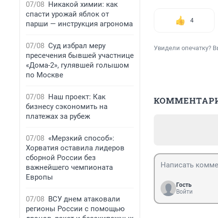
07/08
Никакой химии: как
спасти урожай яблок от
4
парши — инструкция агронома
07/08
Суд избрал меру
Увидели опечатку? В
пресечения бывшей участнице
«Дома-2», гулявшей голышом
по Москве
07/08
Наш проект: Как
КОММЕНТАР
бизнесу сэкономить на
платежах за рубеж
07/08
«Мерзкий способ»:
Хорватия оставила лидеров
сборной России без
важнейшего чемпионата
Европы
Гость
Войти
07/08
ВСУ днем атаковали
регионы России с помощью