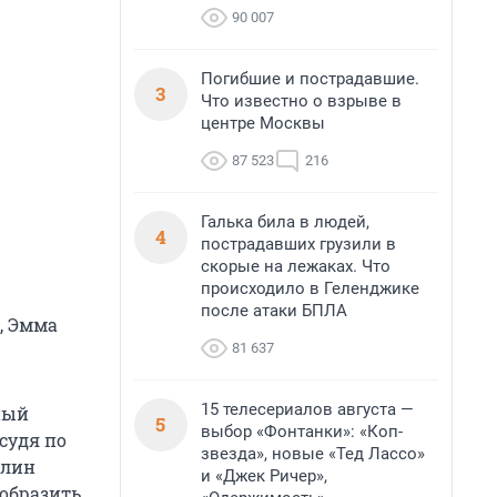
90 007
Погибшие и пострадавшие.
3
Что известно о взрыве в
центре Москвы
87 523
216
Галька била в людей,
4
пострадавших грузили в
скорые на лежаках. Что
происходило в Геленджике
после атаки БПЛА
, Эмма
81 637
15 телесериалов августа —
ный
5
выбор «Фонтанки»: «Коп-
судя по
звезда», новые «Тед Лассо»
клин
и «Джек Ричер»,
зобразить