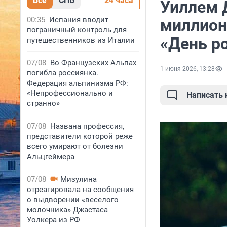
Все
СПБ
24 часа
Уиллем 
00:35
Испания вводит
миллион
пограничный контроль для
«День р
путешественников из Италии
07/08
Во Французских Альпах
1 июня 2026, 13:28
погибла россиянка.
Федерация альпинизма РФ:
«Непрофессионально и
Написать
странно»
07/08
Названа профессия,
представители которой реже
всего умирают от болезни
Альцгеймера
07/08
Мизулина
отреагировала на сообщения
о выдворении «веселого
молочника» Джастаса
Уолкера из РФ