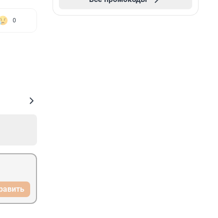
0
равить