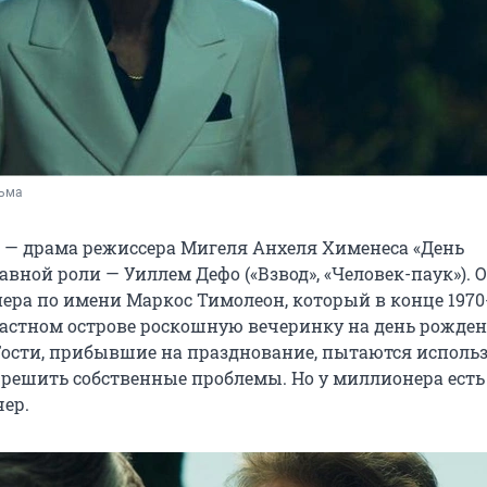
льма
о — драма режиссера Мигеля Анхеля Хименеса «День
авной роли — Уиллем Дефо («Взвод», «Человек-паук»). 
ра по имени Маркос Тимолеон, который в конце 1970
частном острове роскошную вечеринку на день рожден
Гости, прибывшие на празднование, пытаются исполь
 решить собственные проблемы. Но у миллионера есть
чер.