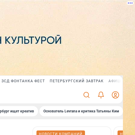
ЗСД ФОНТАНКА ФЕСТ
ПЕТЕРБУРГСКИЙ ЗАВТРАК
АФИША PLUS
рбург ищет креатив
Основатель Levrana и критика Татьяны Ким
Зач
НОВОСТИ КОМПАНИЙ
НОВОС