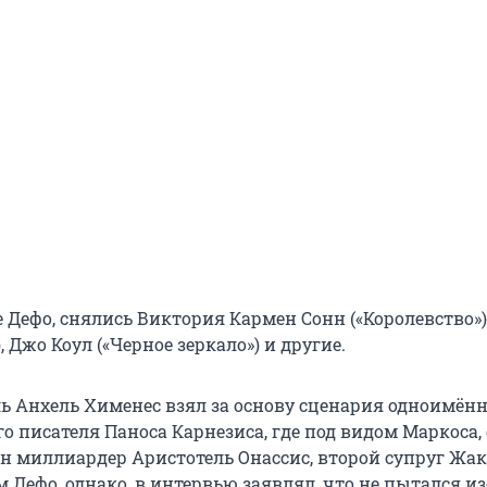
 Дефо, снялись Виктория Кармен Сонн («Королевство»)
, Джо Коул («Черное зеркало») и другие.
ь Анхель Хименес взял за основу сценария одноимён
о писателя Паноса Карнезиса, где под видом Маркоса, 
ён миллиардер Аристотель Онассис, второй супруг Жа
 Дефо, однако, в интервью заявлял, что не пытался и