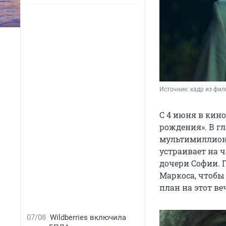
Источник: 
кадр из фи
С 4 июня в кин
рождения». В гл
мультимиллионе
устраивает на 
дочери Софии. 
Маркоса, чтобы
план на этот ве
07/08
Wildberries включила