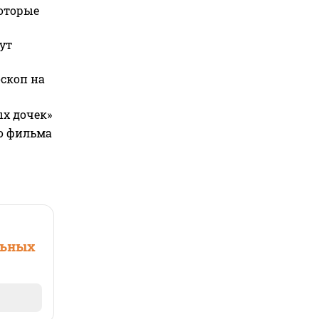
которые
ут
оскоп на
ых дочек»
го фильма
льных