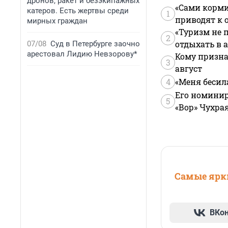
дронов, ракет и безэкипажных
«Сами корми
катеров. Есть жертвы среди
1
приводят к 
мирных граждан
«Туризм не 
2
отдыхать в а
07/08
Суд в Петербурге заочно
арестовал Лидию Невзорову*
Кому призна
3
август
4
«Меня бесил
Его номинир
5
«Вор» Чухра
Самые ярки
ВКо