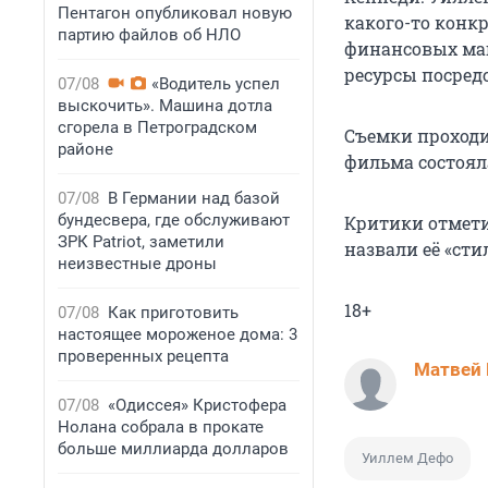
Пентагон опубликовал новую
какого-то конкр
партию файлов об НЛО
финансовых маг
ресурсы посред
07/08
«Водитель успел
выскочить». Машина дотла
сгорела в Петроградском
Съемки проходи
районе
фильма состояла
07/08
В Германии над базой
бундесвера, где обслуживают
Критики отмети
ЗРК Patriot, заметили
назвали её «сти
неизвестные дроны
18+
07/08
Как приготовить
настоящее мороженое дома: 3
проверенных рецепта
Матвей 
07/08
«Одиссея» Кристофера
Нолана собрала в прокате
больше миллиарда долларов
Уиллем Дефо