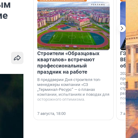
ым
ме
Строители «Образцовых
ГЭС, м
кварталов» встречают
ВВП: в
профессиональный
об ист
праздник на работе
2026-й —
професси
В преддверии Дня строителя топ-
строителе
менеджеры компании «СЗ
строителя
„Терминал-Ресурс“ — о планах
раз. В ГК
компании, испытаниях и поводах для
появился
осторожного оптимизма.
поменяла
7 августа, 18:00
7 августа,