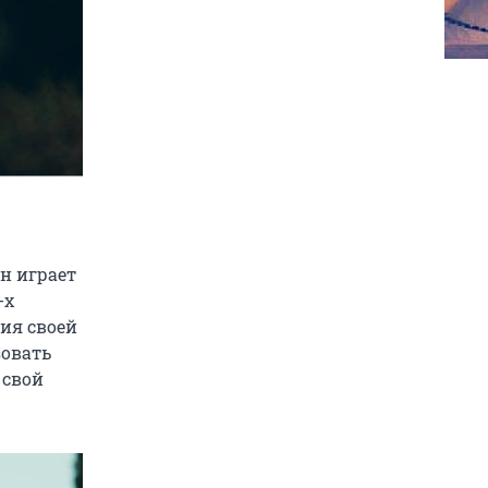
Он играет
-х
ия своей
зовать
 свой