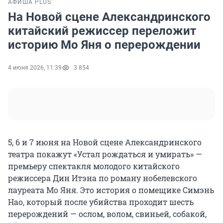
АФИША PLUS
На Новой сцене Александринского
китайский режиссер переложит
историю Мо Яня о перерождении
4 июня 2026, 11:39
3 854
5, 6 и 7 июня на Новой сцене Александринского
театра покажут «Устал рождаться и умирать» —
премьеру спектакля молодого китайского
режиссера Дин Итэна по роману нобелевского
лауреата Мо Яня. Это история о помещике Симэнь
Нао, который после убийства проходит шесть
перерождений — ослом, волом, свиньей, собакой,