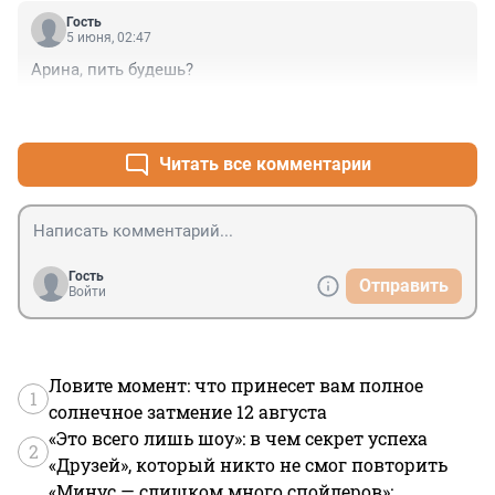
Гость
5 июня, 02:47
Арина, пить будешь?
+0
–0
Читать все комментарии
Гость
Отправить
Войти
Ловите момент: что принесет вам полное
1
солнечное затмение 12 августа
«Это всего лишь шоу»: в чем секрет успеха
2
«Друзей», который никто не смог повторить
«Минус — слишком много спойлеров»: