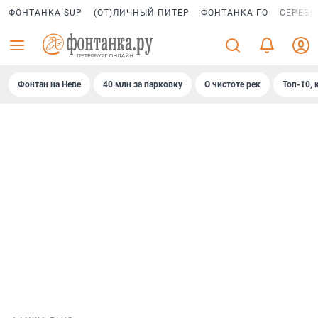
ФОНТАНКА SUP
(ОТ)ЛИЧНЫЙ ПИТЕР
ФОНТАНКА ГО
СЕРЕБР
Фонтан на Неве
40 млн за парковку
О чистоте рек
Топ-10, 