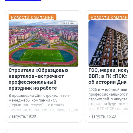
НОВОСТИ КОМПАНИЙ
НОВОСТИ КОМПАНИ
Строители «Образцовых
ГЭС, марки, искус
кварталов» встречают
ВВП: в ГК «ПСК» р
профессиональный
об истории Дня с
праздник на работе
2026-й — юбилейный го
профессионального пр
В преддверии Дня строителя топ-
строителей. 9 августа 2
менеджеры компании «СЗ
строителя будет отмечат
„Терминал-Ресурс“ — о планах
раз. В ГК «ПСК» напомни
компании, испытаниях и поводах для
появился праздник и к
осторожного оптимизма.
7 августа, 18:00
7 августа, 16:20
поменялась роль строит