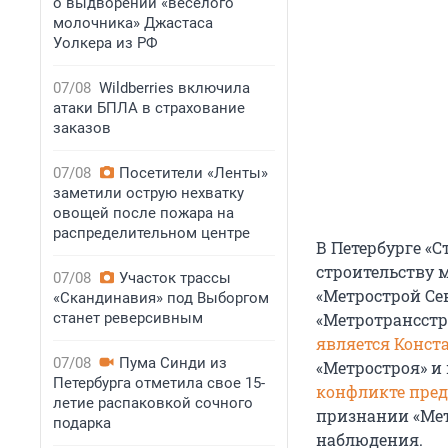
о выдворении «веселого
молочника» Джастаса
Уолкера из РФ
07/08
Wildberries включила
атаки БПЛА в страхование
заказов
07/08
Посетители «Ленты»
заметили острую нехватку
овощей после пожара на
распределительном центре
В Петербурге «
строительству м
07/08
Участок трассы
«Метрострой Се
«Скандинавия» под Выборгом
станет реверсивным
«Метротрансстр
является Конст
07/08
Пума Синди из
«Метростроя» и
Петербурга отметила свое 15-
конфликте пре
летие распаковкой сочного
признании «Мет
подарка
наблюдения.