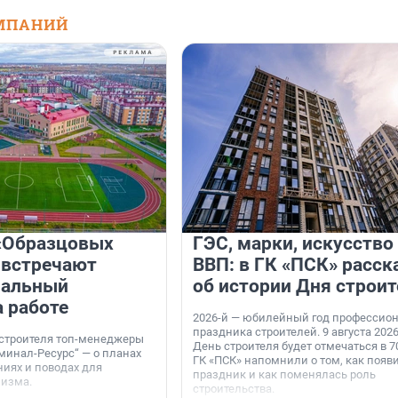
МПАНИЙ
«Образцовых
ГЭС, марки, искусство
 встречают
ВВП: в ГК «ПСК» расск
нальный
об истории Дня строит
а работе
2026-й — юбилейный год профессио
праздника строителей. 9 августа 2026
 строителя топ-менеджеры
День строителя будет отмечаться в 70
минал-Ресурс“ — о планах
ГК «ПСК» напомнили о том, как появ
иях и поводах для
праздник и как поменялась роль
мизма.
строительства.