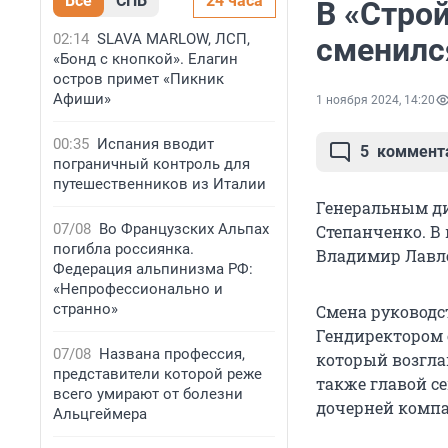
Все
СПБ
24 часа
В «Стро
02:14
SLAVA MARLOW, ЛСП,
сменилс
«Бонд с кнопкой». Елагин
остров примет «Пикник
Афиши»
1 ноября 2024, 14:20
00:35
Испания вводит
5
коммент
пограничный контроль для
путешественников из Италии
Генеральным ди
07/08
Во Французских Альпах
Степанченко. В
погибла россиянка.
Владимир Лавл
Федерация альпинизма РФ:
«Непрофессионально и
странно»
Смена руководс
Гендиректором 
07/08
Названа профессия,
который возгла
представители которой реже
также главой с
всего умирают от болезни
дочерней компа
Альцгеймера