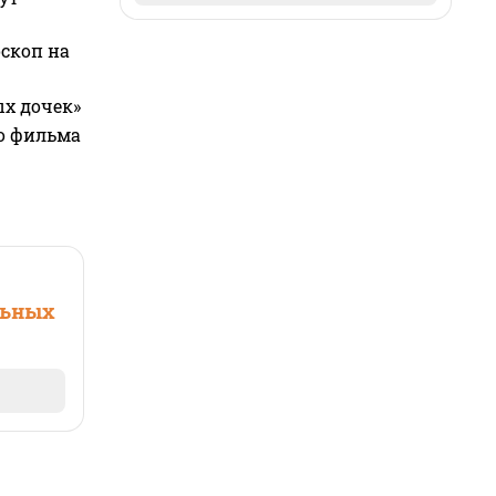
оскоп на
ых дочек»
го фильма
льных