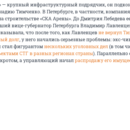
» — крупный инфраструктурный подрядчик, он подко
надию Тимченко. В Петербурге, в частности, компани
на строительстве «СКА Арены». До Дмитрия Лебедева е
ший вице-губернатор Петербурга Владимир Лавленце
казывала, что после того, как Лавленцев
не вернул Т
ый долг
, у него начались серьезные проблемы: экс-ч
 стал фигурантом
нескольких уголовных дел
(в том ч
ъектами СТГ в разных регионах страны
). Параллельно 
нкротом, а управляющий начал
распродажу его имуще