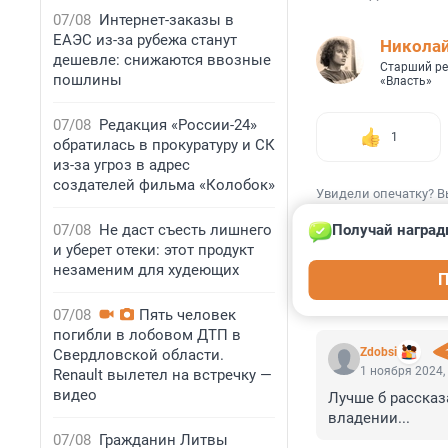
07/08
Интернет-заказы в
ЕАЭС из-за рубежа станут
Николай
дешевле: снижаются ввозные
Старший ре
пошлины
«Власть»
07/08
Редакция «России-24»
1
обратилась в прокуратуру и СК
из-за угроз в адрес
создателей фильма «Колобок»
Увидели опечатку? В
07/08
Не даст съесть лишнего
Получай наград
и уберет отеки: этот продукт
незаменим для худеющих
П
КОММЕНТАР
07/08
Пять человек
погибли в лобовом ДТП в
Zdobsi
Свердловской области.
1 ноября 2024,
Renault вылетел на встречку —
видео
Лучше б рассказ
владении...
07/08
Гражданин Литвы