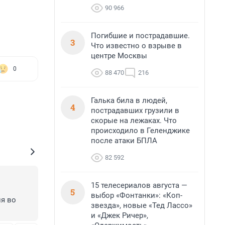
90 966
Погибшие и пострадавшие.
3
Что известно о взрыве в
центре Москвы
0
88 470
216
Галька била в людей,
4
пострадавших грузили в
скорые на лежаках. Что
происходило в Геленджике
после атаки БПЛА
82 592
15 телесериалов августа —
5
выбор «Фонтанки»: «Коп-
я во 
звезда», новые «Тед Лассо»
и «Джек Ричер»,