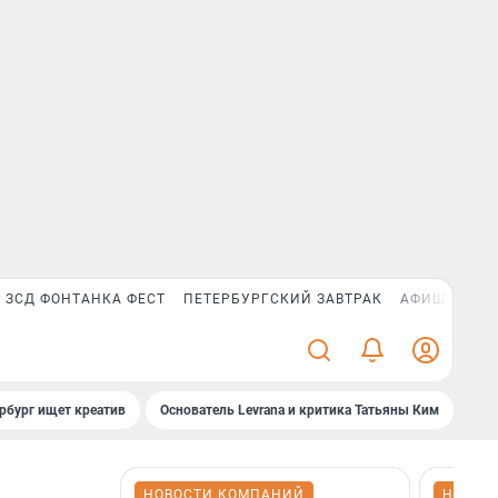
ЗСД ФОНТАНКА ФЕСТ
ПЕТЕРБУРГСКИЙ ЗАВТРАК
АФИША PLUS
рбург ищет креатив
Основатель Levrana и критика Татьяны Ким
Зач
НОВОСТИ КОМПАНИЙ
НОВОС