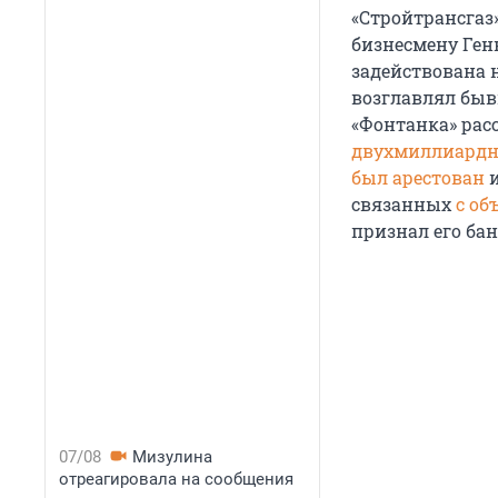
«Стройтрансгаз
бизнесмену Ген
задействована 
возглавлял быв
«Фонтанка» расс
двухмиллиардн
был арестован
и
связанных
с об
признал его ба
07/08
Мизулина
отреагировала на сообщения