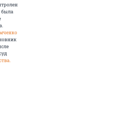
нтролен
я была
е
в.
имченко
иновник
исле
суд
ства.