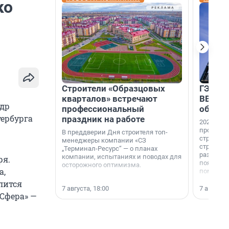
ко
Строители «Образцовых
ГЭС, м
кварталов» встречают
ВВП: в
ндр
профессиональный
об ист
тербурга
праздник на работе
2026-й —
професси
В преддверии Дня строителя топ-
строителе
менеджеры компании «СЗ
строителя
„Терминал-Ресурс“ — о планах
раз. В ГК
компании, испытаниях и поводах для
ря.
появился
осторожного оптимизма.
а,
поменяла
лится
7 августа, 18:00
7 августа,
«Сфера» —