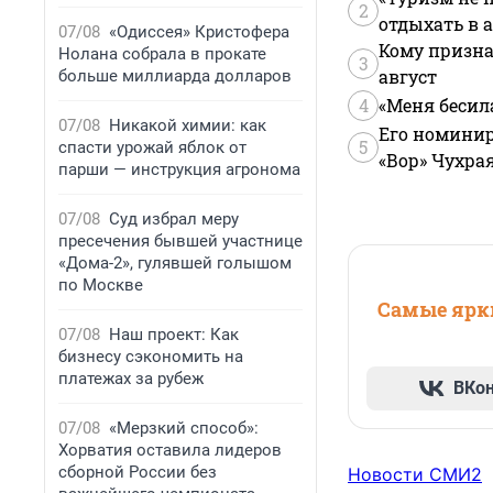
2
отдыхать в а
07/08
«Одиссея» Кристофера
Кому призна
Нолана собрала в прокате
3
август
больше миллиарда долларов
4
«Меня бесил
07/08
Никакой химии: как
Его номинир
5
спасти урожай яблок от
«Вор» Чухра
парши — инструкция агронома
07/08
Суд избрал меру
пресечения бывшей участнице
«Дома-2», гулявшей голышом
по Москве
Самые ярки
07/08
Наш проект: Как
бизнесу сэкономить на
платежах за рубеж
ВКо
07/08
«Мерзкий способ»:
Хорватия оставила лидеров
сборной России без
Новости СМИ2