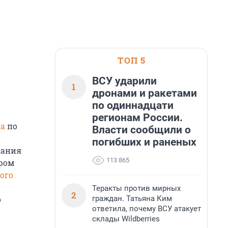
ТОП 5
ВСУ ударили
1
дронами и ракетами
по одиннадцати
регионам России.
ка
по
Власти сообщили о
погибших и раненых
пания
113 865
ором
ого
Теракты против мирных
2
граждан. Татьяна Ким
о
ответила, почему ВСУ атакует
склады Wildberries