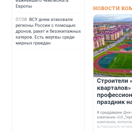
важнейшего чемпионата
Европы
НОВОСТИ КО
07/08
ВСУ днем атаковали
регионы России с помощью
дронов, ракет и безэкипажных
катеров. Есть жертвы среди
мирных граждан
Строители 
кварталов»
профессио
праздник н
В преддверии Дня
компании «СЗ „Тер
компании, испытан
осторожного опти