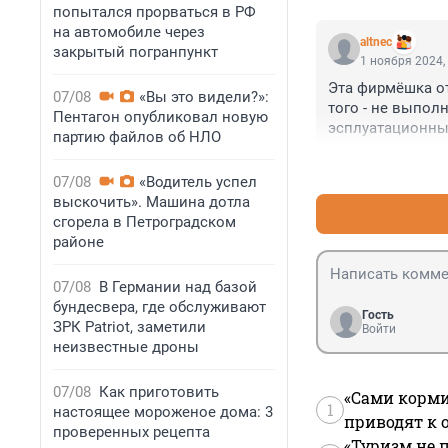
попытался прорваться в РФ
на автомобиле через
altnec
закрытый погранпункт
1 ноября 2024,
Эта фирмёшка от
07/08
«Вы это видели?»:
того - не выпол
Пентагон опубликовал новую
эсплуатационны
партию файлов об НЛО
07/08
«Водитель успел
выскочить». Машина дотла
сгорела в Петроградском
районе
07/08
В Германии над базой
бундесвера, где обслуживают
Гость
ЗРК Patriot, заметили
Войти
неизвестные дроны
07/08
Как приготовить
«Сами корми
1
настоящее мороженое дома: 3
приводят к 
проверенных рецепта
«Туризм не 