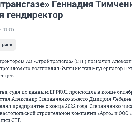
йтрансгазе» Геннадия Тимчен
я гендиректор
33 839
ариев
ректором АО «Стройтрансгаз» (СТГ) назначен Алекса
 прошлом его возглавлял бывший вице-губернатор Пе
енцев.
тва, судя по данным ЕГРЮЛ, произошла в конце октяб
стал Александр Степанченко вместо Дмитрия Лебедев
влял предприятие с конца 2022 года. Степанченко чис
евастопольской строительной компании «Арго» и ООО 
нии СТГ.