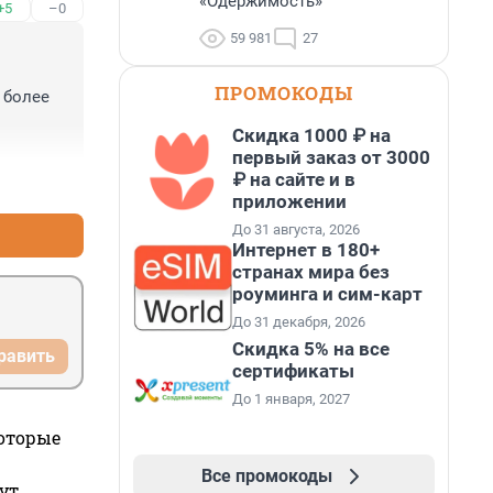
«Одержимость»
+5
–0
59 981
27
ПРОМОКОДЫ
более 
Скидка 1000 ₽ на
первый заказ от 3000
₽ на сайте и в
+5
–0
приложении
До 31 августа, 2026
Интернет в 180+
странах мира без
роуминга и сим-карт
До 31 декабря, 2026
Скидка 5% на все
равить
сертификаты
До 1 января, 2027
которые
Все промокоды
ут