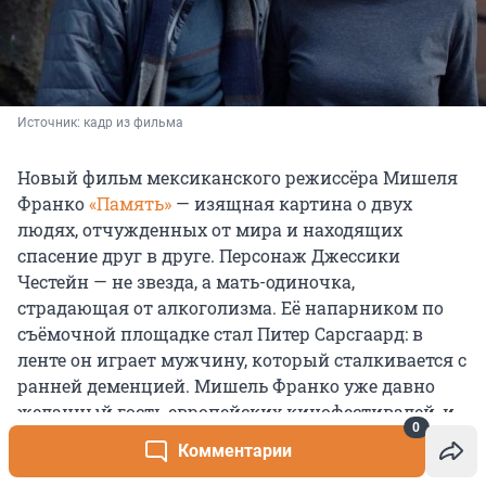
Источник: 
кадр из фильма
Новый фильм мексиканского режиссёра Мишеля
Франко
«Память»
— изящная картина о двух
людях, отчужденных от мира и находящих
спасение друг в друге. Персонаж Джессики
Честейн — не звезда, а мать-одиночка,
страдающая от алкоголизма. Её напарником по
съёмочной площадке стал Питер Сарсгаард: в
ленте он играет мужчину, который сталкивается с
ранней деменцией. Мишель Франко уже давно
желанный гость европейских кинофестивалей, и
0
его новую работу критики также приняли очень
Комментарии
тепло.