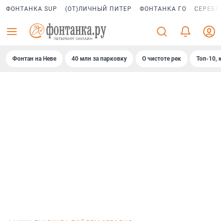
ФОНТАНКА SUP
(ОТ)ЛИЧНЫЙ ПИТЕР
ФОНТАНКА ГО
СЕРЕБР
Фонтан на Неве
40 млн за парковку
О чистоте рек
Топ-10, 