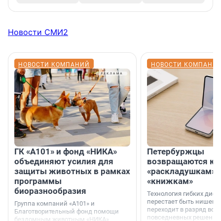
Новости СМИ2
НОВОСТИ КОМПАНИЙ
НОВОСТИ КОМПАНИ
ГК «А101» и фонд «НИКА»
Петербуржцы
объединяют усилия для
возвращаются к
защиты животных в рамках
«раскладушкам» 
программы
«книжкам»
биоразнообразия
Технология гибких дисп
перестает быть нишевы
Группа компаний «А101» и
переходит в разряд вос
Благотворительный фонд помощи
повседневных решений
бездомным животным «НИКА»