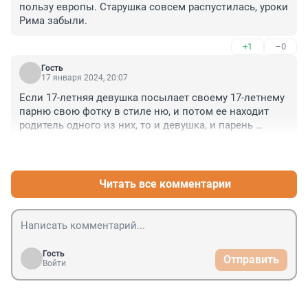
пользу европы. Старушка совсем распустилась, уроки 
разумнее штраф взять, чем сажать, а ребенка в 
Рима забыли.
госучреждение.
+1
–0
Гость
17 января 2024, 20:07
Если 17-летняя девушка посылает своему 17-летнему 
парню свою фотку в стиле ню, и потом ее находит 
родитель одного из них, то и девушка, и парень 
подпадают под закон о детской порнографии. Закон 
+1
–2
суров и глуп, но это закон.
Читать все комментарии
Гость
Отправить
Войти