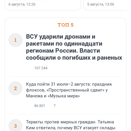
заключили соглашение о
6 августа, 12:26
5 августа, 13:56
стратегическом сотрудничестве.
ТОП 5
ВСУ ударили дронами и
1
ракетами по одиннадцати
регионам России. Власти
сообщили о погибших и раненых
107 244
Куда пойти 31 июля–2 августа: праздник
2
флоксов, «Пространственный сдвиг» у
Манежа и «Музыка мира»
86 801
7
Теракты против мирных граждан. Татьяна
3
Ким ответила, почему ВСУ атакует склады