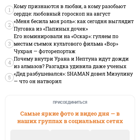
Кому признаются в любви, а кому разобьют
1
сердце: любовный гороскоп на август
«Меня бесила моя роль»: как сегодня выглядит
2
Пуговка из «Папиных дочек»
Его номинировали на «Оскар»: гуляем по
3
местам съемок культового фильма «Вор»
Чухрая — фоторепортаж
Почему внутри Урана и Нептуна идут дожди
4
из алмазов? Разгадка удивила даже ученых
«Дед разбушевался»: SHAMAN довел Мизулину
5
— что он натворил
ПРИСОЕДИНИТЬСЯ
Самые яркие фото и видео дня — в
наших группах в социальных сетях