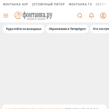
ФОНТАНКА SUP
(ОТ)ЛИЧНЫЙ ПИТЕР
ФОНТАНКА ГО
СЕРЕБР
Куда пойти на выходных
Образование в Петербурге
Кто поступ