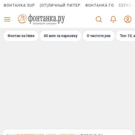
ФОНТАНКА SUP
(ОТ)ЛИЧНЫЙ ПИТЕР
ФОНТАНКА ГО
СЕРЕБР
Фонтан на Неве
40 млн за парковку
О чистоте рек
Топ-10, 