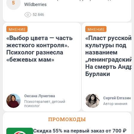
5
Wildberries
52 846
МНЕНИЕ
МНЕНИЕ
«Выбор цвета — часть
«Пласт русской
жесткого контроля».
культуры под
Психолог разнесла
названием
«бежевых мам»
„ленинградский 
На смерть Андр
Бурлаки
Оксана Лунегова
Сергей Елгазин
Психотерапевт, детский
Автор мнения
психолог
ПРОМОКОДЫ
Скидка 55% на первый заказ от 700 ₽