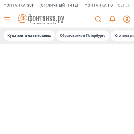
ФОНТАНКА SUP
(ОТ)ЛИЧНЫЙ ПИТЕР
ФОНТАНКА ГО
СЕРЕБР
Куда пойти на выходных
Образование в Петербурге
Кто поступ