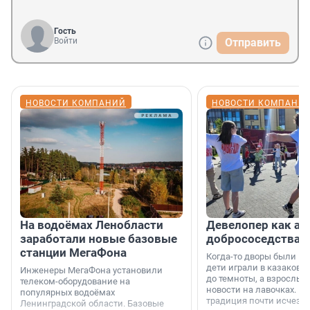
Гость
Войти
Отправить
НОВОСТИ КОМПАНИЙ
НОВОСТИ КОМПАНИ
На водоёмах Ленобласти
Девелопер как ар
заработали новые базовые
добрососедства
станции МегаФона
Когда-то дворы были ме
дети играли в казаков-
Инженеры МегаФона установили
до темноты, а взрослые
телеком-оборудование на
новости на лавочках. В 1
популярных водоёмах
традиция почти исчезл
Ленинградской области. Базовые