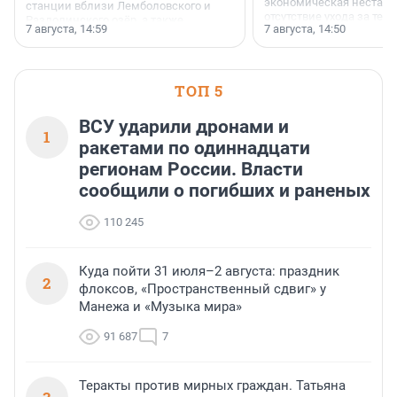
экономическая нестаби
станции вблизи Лемболовского и
отсутствие ухода за те
Раздолинского озёр, а также
7 августа, 14:59
7 августа, 14:50
сделали своё дело.
недалеко от Большого Тосненского
водопада.
ТОП 5
ВСУ ударили дронами и
1
ракетами по одиннадцати
регионам России. Власти
сообщили о погибших и раненых
110 245
Куда пойти 31 июля–2 августа: праздник
2
флоксов, «Пространственный сдвиг» у
Манежа и «Музыка мира»
91 687
7
Теракты против мирных граждан. Татьяна