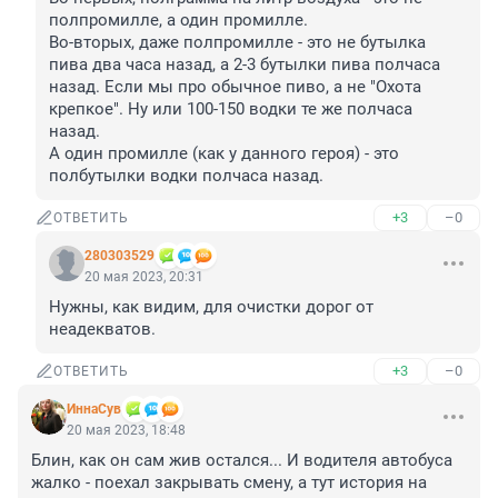
полпромилле, а один промилле.

Во-вторых, даже полпромилле - это не бутылка 
пива два часа назад, а 2-3 бутылки пива полчаса 
назад. Если мы про обычное пиво, а не "Охота 
крепкое". Ну или 100-150 водки те же полчаса 
назад.

А один промилле (как у данного героя) - это 
полбутылки водки полчаса назад.
+3
–0
ОТВЕТИТЬ
280303529
20 мая 2023, 20:31
Нужны, как видим, для очистки дорог от 
неадекватов.
+3
–0
ОТВЕТИТЬ
ИннаСув
20 мая 2023, 18:48
Блин, как он сам жив остался... И водителя автобуса 
жалко - поехал закрывать смену, а тут история на 