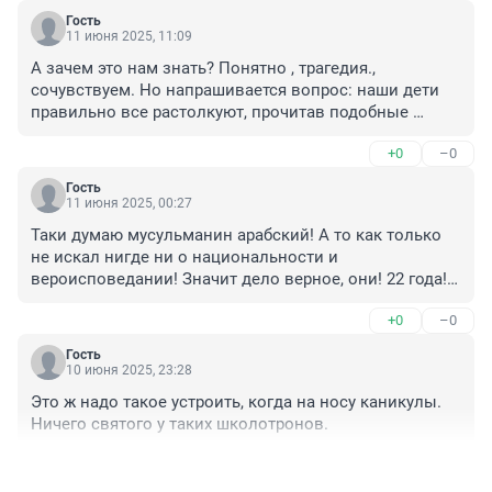
Гость
11 июня 2025, 11:09
А зачем это нам знать? Понятно , трагедия., 
сочувствуем. Но напрашивается вопрос: наши дети 
правильно все растолкуют, прочитав подобные 
статьи?
+0
–0
Гость
11 июня 2025, 00:27
Таки думаю мусульманин арабский! А то как только 
не искал нигде ни о национальности и 
вероисповедании! Значит дело верное, они! 22 года! 
Долго издевательства терпел
+0
–0
Гость
10 июня 2025, 23:28
Это ж надо такое устроить, когда на носу каникулы. 
Ничего святого у таких школотронов.
+0
–0