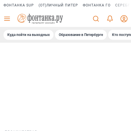
ФОНТАНКА SUP
(ОТ)ЛИЧНЫЙ ПИТЕР
ФОНТАНКА ГО
СЕРЕБР
Куда пойти на выходных
Образование в Петербурге
Кто поступ