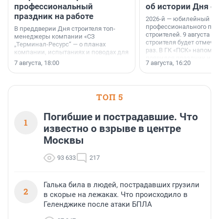
профессиональный
об истории Дня с
праздник на работе
2026-й — юбилейный го
профессионального пр
В преддверии Дня строителя топ-
строителей. 9 августа 2
менеджеры компании «СЗ
строителя будет отмечат
„Терминал-Ресурс“ — о планах
раз. В ГК «ПСК» напомни
компании, испытаниях и поводах для
появился праздник и к
осторожного оптимизма.
7 августа, 18:00
7 августа, 16:20
поменялась роль строит
ТОП 5
Погибшие и пострадавшие. Что
1
известно о взрыве в центре
Москвы
93 633
217
Галька била в людей, пострадавших грузили
2
в скорые на лежаках. Что происходило в
Геленджике после атаки БПЛА