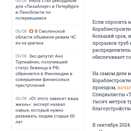
06/08
Июль стал рекордным
для «ЛизаАлерт» в Петербурге
и Ленобласти по
потерявшимся
Если спросить 
Кораблестроителе
06/08
В Смоленской
больший срок, 
области объявили режим ЧС
прорывов труб 
из-за урагана
распределитель
06/08
Экс-депутат Ано
обеспечивает г
Туртиайнен, получивший
статус беженца в РФ,
На самом деле 
обвиняется в Финляндии в
совершении финансовых
Кораблестроите
преступлений
проездом,
нача
Специалисты «Т
06/08
«От этого зависит ваша
тысяч метров т
жизнь»: эксперт назвал
благоустройства
навык, который нужно
развивать людям старше 60
лет
В сентябре 202