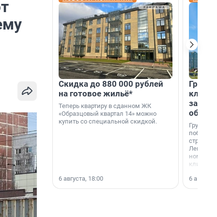
ют
ему
Скидка до 880 000 рублей
Группа
на готовое жильё*
клиен
застро
Теперь квартиру в сданном ЖК
област
«Образцовый квартал 14» можно
купить со специальной скидкой.
Группа А
победите
строител
Ленингра
номинац
клиенто
застройщ
6 августа, 18:00
6 августа,
области»