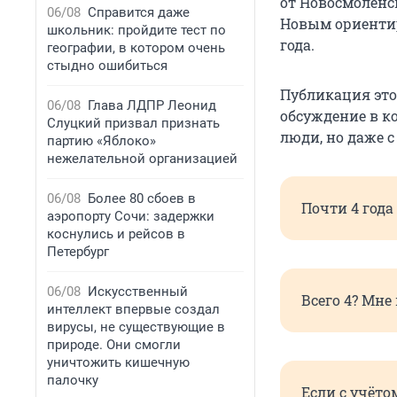
от Новосмоленс
06/08
Справится даже
Новым ориентир
школьник: пройдите тест по
года.
географии, в котором очень
стыдно ошибиться
Публикация это
06/08
Глава ЛДПР Леонид
обсуждение в к
Слуцкий призвал признать
люди, но даже с
партию «Яблоко»
нежелательной организацией
06/08
Более 80 сбоев в
Почти 4 года
аэропорту Сочи: задержки
коснулись и рейсов в
Петербург
06/08
Искусственный
Всего 4? Мне
интеллект впервые создал
вирусы, не существующие в
природе. Они смогли
уничтожить кишечную
палочку
Если с учёто