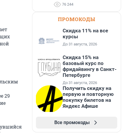
76 244
ПРОМОКОДЫ
ает
Скидка 11% на все
ущих
курсы
нной
До 31 августа, 2026
Скидка 15% на
базовый курс по
фридайвингу в Санкт-
Петербурге
альским
До 31 августа, 2026
Получить скидку на
первую и повторную
е 29
покупку билетов на
ние
Яндекс Афише
Все промокоды
янувшийся