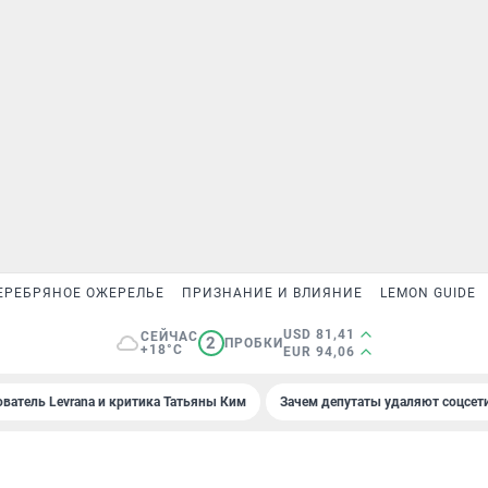
ЕРЕБРЯНОЕ ОЖЕРЕЛЬЕ
ПРИЗНАНИЕ И ВЛИЯНИЕ
LEMON GUIDE
USD 81,41
СЕЙЧАС
2
ПРОБКИ
+18°C
EUR 94,06
ователь Levrana и критика Татьяны Ким
Зачем депутаты удаляют соцсет