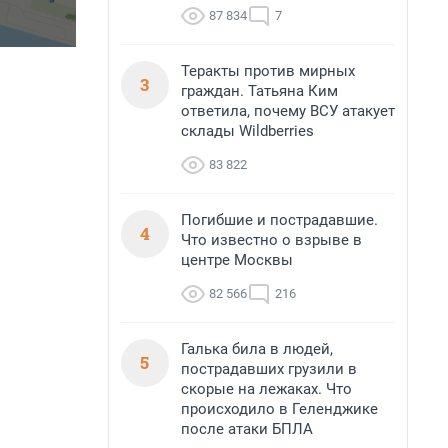
87 834
7
Теракты против мирных
3
граждан. Татьяна Ким
ответила, почему ВСУ атакует
склады Wildberries
83 822
Погибшие и пострадавшие.
4
Что известно о взрыве в
центре Москвы
82 566
216
Галька била в людей,
5
пострадавших грузили в
скорые на лежаках. Что
происходило в Геленджике
после атаки БПЛА