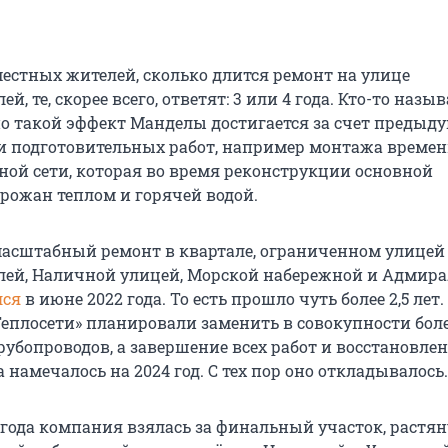
местных жителей, сколько длится ремонт на улице
й, те, скорее всего, ответят: 3 или 4 года. Кто-то назыв
но такой эффект Манделы достигается за счет предыд
и подготовительных работ, например монтажа време
ной сети, которая во время реконструкции основной
орожан теплом и горячей водой.
масштабный ремонт в квартале, ограниченном улицей
лей, Наличной улицей, Морской набережной и Адмир
лся
в июне 2022 года. То есть прошло чуть более 2,5 лет.
еплосети» планировали заменить в совокупности боле
рубопроводов, а завершение всех работ и восстановле
 намечалось на 2024 год. С тех пор оно откладывалось.
4 года компания взялась за финальный участок, раст