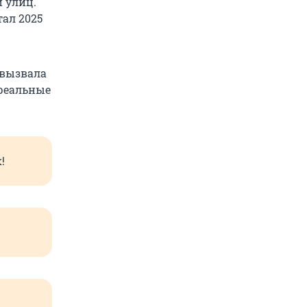
 улиц.
ал 2025
 вызвала
ереальные
!