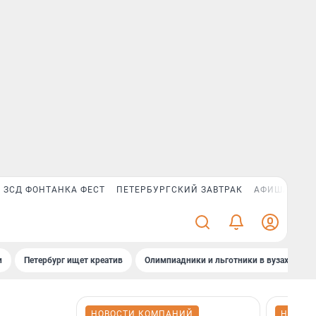
ЗСД ФОНТАНКА ФЕСТ
ПЕТЕРБУРГСКИЙ ЗАВТРАК
АФИША PLUS
и
Петербург ищет креатив
Олимпиадники и льготники в вузах СПб
НОВОСТИ КОМПАНИЙ
НОВОС