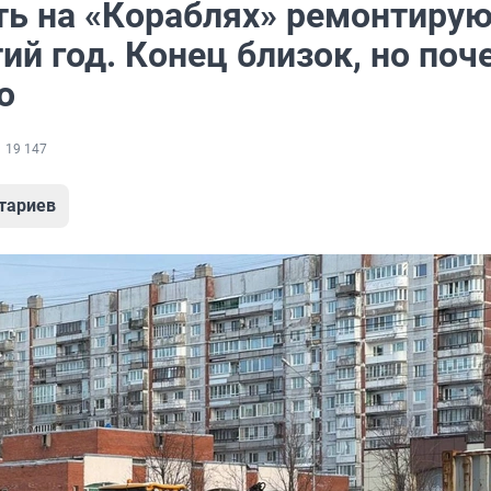
ть на «Кораблях» ремонтиру
ий год. Конец близок, но поч
о
19 147
тариев