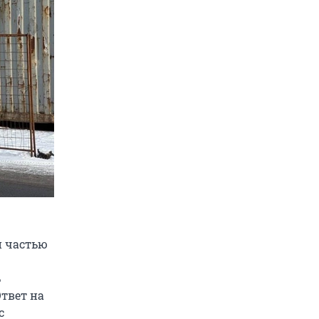
й частью
ь
Ответ на
с