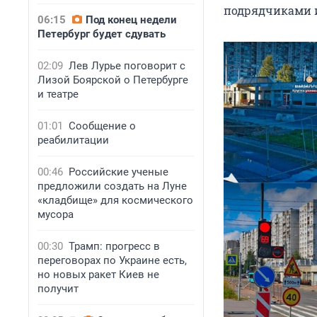
подрядчиками и
06:15
Под конец недели
Петербург будет сдувать
02:09
Лев Лурье поговорит с
Лизой Боярской о Петербурге
и театре
01:01
Сообщение о
реабилитации
00:46
Российские ученые
предложили создать на Луне
«кладбище» для космического
мусора
00:30
Трамп: прогресс в
переговорах по Украине есть,
но новых ракет Киев не
получит