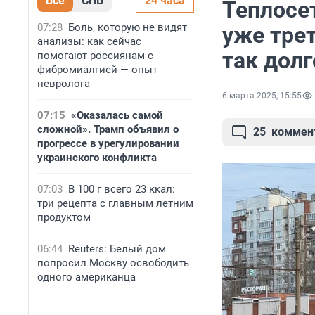
Все
СПБ
24 часа
Теплосе
07:28
Боль, которую не видят
уже трет
анализы: как сейчас
так долг
помогают россиянам с
фибромиалгией — опыт
невролога
6 марта 2025, 15:55
07:15
«Оказалась самой
сложной». Трамп объявил о
25
коммен
прогрессе в урегулировании
украинского конфликта
07:03
В 100 г всего 23 ккал:
три рецепта с главным летним
продуктом
06:44
Reuters: Белый дом
попросил Москву освободить
одного американца