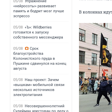
05/08
Упражнение
«нейросоты» развивает
память и бодрит мозг лучше
В колоннах идут
эспрессо
05/08
«Ъ»: Wildberries
готовится к запуску
собственного мессенджера
05/08
Срок
благоустройства
Колонистского пруда в
Пушкине сдвинулся на конец
августа
05/08
Наш проект: Зачем
«вышкам» мобильной связи
несколько источников
электропитания
05/08
Несовершеннолетний
Сулейман арестован по делу о