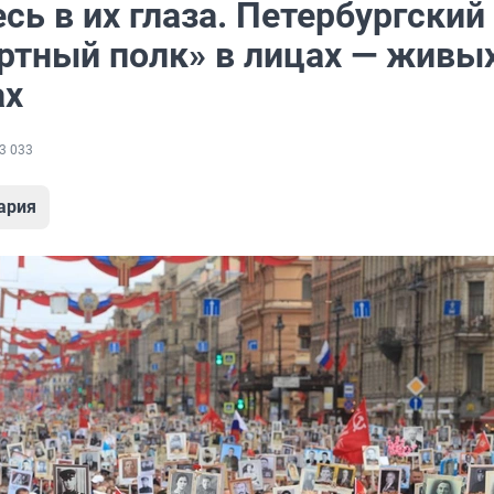
сь в их глаза. Петербургский
ртный полк» в лицах — живых
ах
3 033
ария