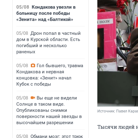
05/08
Кондакова увезли в
больницу после победы
«Зенита» над «Балтикой»
05/08
Дрон попал в частный
дом в Курской области. Есть
погибший и несколько
раненых
05/08
Гол бывшего, травма
Кондакова и нервная
концовка: «Зенит» начал
Кубок с победы
05/08
Вы еще не видели
Солнце в таком виде.
Опубликованы снимки
Источник: 
Павел Кара
поверхности нашей звезды в
высочайшем разрешении
Тысячи людей н
05/08
Обмани мозг: этот трюк