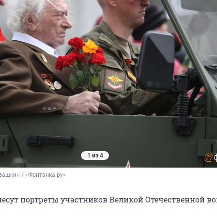
1 из 4
вашкин / «Фонтанка.ру»
есут портреты участников Великой Отечественной в