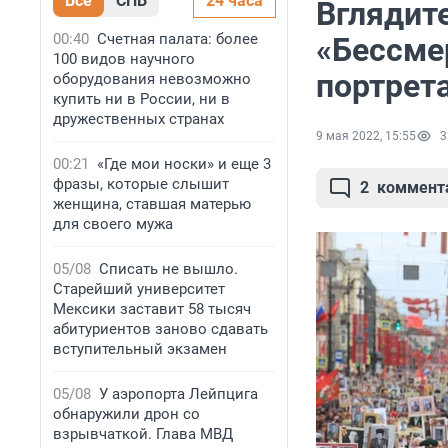
Все
СПБ
24 часа
Вглядите
00:40
Счетная палата: более
«Бессме
100 видов научного
портрет
оборудования невозможно
купить ни в России, ни в
дружественных странах
9 мая 2022, 15:55
3
00:21
«Где мои носки» и еще 3
фразы, которые слышит
2
коммент
женщина, ставшая матерью
для своего мужа
05/08
Списать не вышло.
Старейший университет
Мексики заставит 58 тысяч
абитуриентов заново сдавать
вступительный экзамен
05/08
У аэропорта Лейпцига
обнаружили дрон со
взрывчаткой. Глава МВД