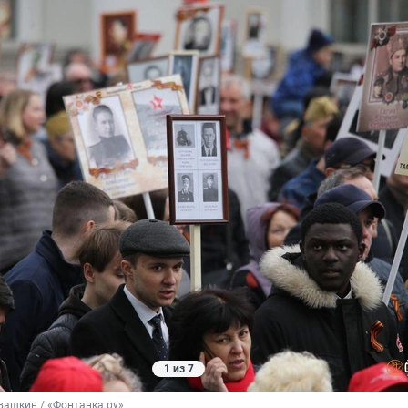
1 из 7
вашкин / «Фонтанка.ру»