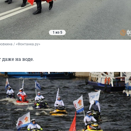
1 из 5
овкина / «Фонтанка.ру»
 даже на воде.