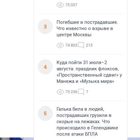
75 037
Погибшие и пострадавшие.
3
Что известно о взрыве в
центре Москвы
74 803
215
Куда пойти 31 июля–2
4
августа: праздник флоксов,
«Пространственный сдвиг» у
Манежа и «Музыка мира»
73 236
7
Галька била в людей,
5
пострадавших грузили в
скорые на лежаках. Что
происходило в Геленджике
после атаки БПЛА