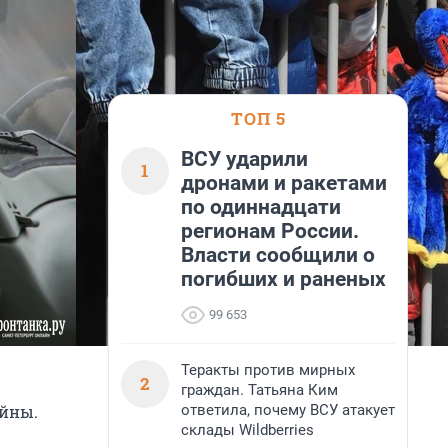
ТОП 5
ВСУ ударили
1
дронами и ракетами
по одиннадцати
регионам России.
Власти сообщили о
погибших и раненых
99 653
Теракты против мирных
2
граждан. Татьяна Ким
ответила, почему ВСУ атакует
ойны.
склады Wildberries