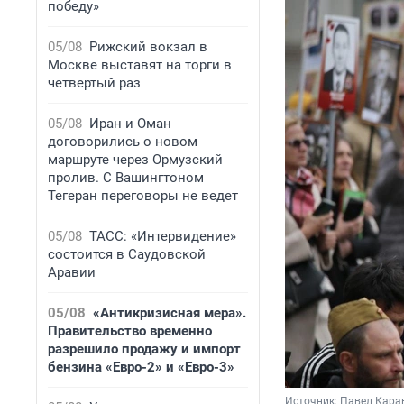
победу»
05/08
Рижский вокзал в
Москве выставят на торги в
четвертый раз
05/08
Иран и Оман
договорились о новом
маршруте через Ормузский
пролив. С Вашингтоном
Тегеран переговоры не ведет
05/08
ТАСС: «Интервидение»
состоится в Саудовской
Аравии
05/08
«Антикризисная мера».
Правительство временно
разрешило продажу и импорт
бензина «Евро-2» и «Евро-3»
Источник: 
Павел Кара