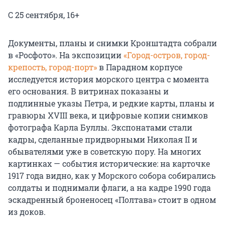
С 25 сентября, 16+
Документы, планы и снимки Кронштадта собрали
в «Росфото». На экспозиции
«Город-остров, город-
крепость, город-порт»
в Парадном корпусе
исследуется история морского центра с момента
его основания. В витринах показаны и
подлинные указы Петра, и редкие карты, планы и
гравюры XVIII века, и цифровые копии снимков
фотографа Карла Буллы. Экспонатами стали
кадры, сделанные придворными Николая II и
обывателями уже в советскую пору. На многих
картинках — события исторические: на карточке
1917 года видно, как у Морского собора собирались
солдаты и поднимали флаги, а на кадре 1990 года
эскадренный броненосец «Полтава» стоит в одном
из доков.