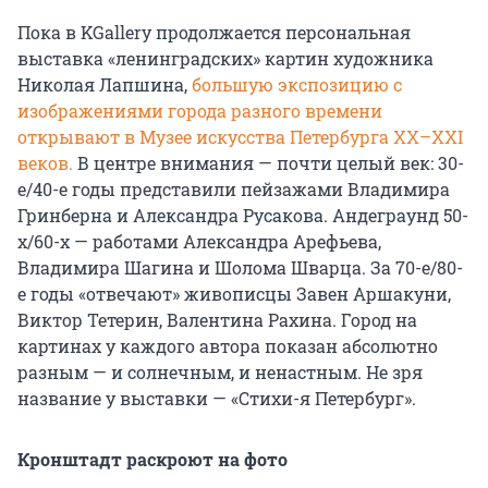
Пока в KGallery продолжается персональная
выставка «ленинградских» картин художника
Николая Лапшина,
большую экспозицию с
изображениями города разного времени
открывают в Музее искусства Петербурга XX–XXI
веков.
В центре внимания — почти целый век: 30-
е/40-е годы представили пейзажами Владимира
Гринберна и Александра Русакова. Андеграунд 50-
х/60-х — работами Александра Арефьева,
Владимира Шагина и Шолома Шварца. За 70-е/80-
е годы «отвечают» живописцы Завен Аршакуни,
Виктор Тетерин, Валентина Рахина. Город на
картинах у каждого автора показан абсолютно
разным — и солнечным, и ненастным. Не зря
название у выставки — «Стихи-я Петербург».
Кронштадт раскроют на фото