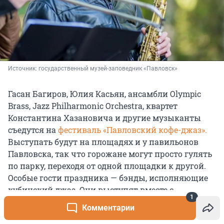
Источник: 
государственный музей-заповедник «Павловск»
Гасан Багиров, Юлия Касьян, ансамбли Olympic
Brass, Jazz Philharmonic Оrchestra, квартет
Константина Хазановича и другие музыканты
съедутся на
фестиваль «Павловский кофе-джаз».
Выступать будут на площадях и у павильонов
Павловска, так что горожане могут просто гулять
по парку, переходя от одной площадки к другой.
Особые гости праздника — бэнды, исполняющие
кубинский джаз. Они выступят вместе с
1
известным перкуссионистом Йоелем Гонсалесом.
Комментарии
Он сам родом с Кубы.