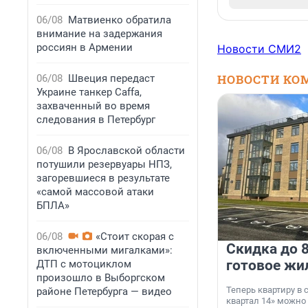
06/08
Матвиенко обратила
внимание на задержания
россиян в Армении
Новости СМИ2
НОВОСТИ КО
06/08
Швеция передаст
Украине танкер Caffa,
захваченный во время
следования в Петербург
06/08
В Ярославской области
потушили резервуары НПЗ,
загоревшиеся в результате
«самой массовой атаки
БПЛА»
06/08
«Стоит скорая с
Скидка до 8
включенными мигалками»:
готовое жи
ДТП с мотоциклом
произошло в Выборгском
Теперь квартиру в
районе Петербурга — видео
квартал 14» можно