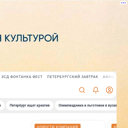
ЗСД ФОНТАНКА ФЕСТ
ПЕТЕРБУРГСКИЙ ЗАВТРАК
АФИША PLUS
и
Петербург ищет креатив
Олимпиадники и льготники в вузах СПб
НОВОСТИ КОМПАНИЙ
НОВОС