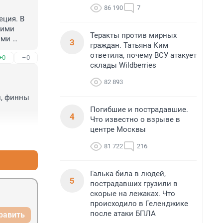
86 190
7
ция. В 
ими 
Теракты против мирных
ми 
3
граждан. Татьяна Ким
о.. А у 
ответила, почему ВСУ атакует
+0
–0
зде 
склады Wildberries
82 893
, финны 
Погибшие и пострадавшие.
4
Что известно о взрыве в
центре Москвы
+0
–0
81 722
216
Галька била в людей,
5
пострадавших грузили в
скорые на лежаках. Что
происходило в Геленджике
после атаки БПЛА
равить