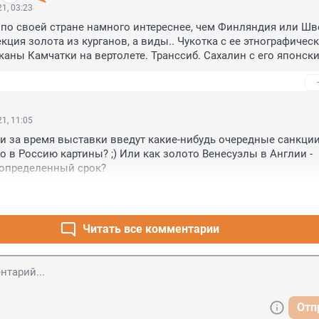
1, 03:23
по своей стране намного интереснее, чем Финляндия или Шве
кция золота из курганов, а виды.. Чукотка с ее этнографическ
каны Камчатки на вертолете. Транссиб. Сахалин с его японски
Может Латинская Америка и может сравниться - не была, опасн
езопасно, крсиво, интересно и культурно. Отели приличные ве
ого. 

1, 11:05
ли за время выставки введут какие-нибудь очередные санкции
о в Россию картины? ;) Или как золото Венесуэлы в Англии - 
еопределенный срок?
Читать все комментарии
Отп