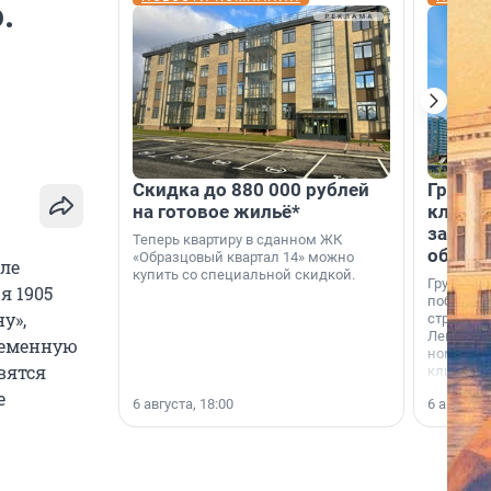
.
Скидка до 880 000 рублей
Группа
на готовое жильё*
клиен
застро
Теперь квартиру в сданном ЖК
област
«Образцовый квартал 14» можно
сле
купить со специальной скидкой.
Группа А
я 1905
победите
у»,
строител
Ленингра
ременную
номинац
вятся
клиенто
застройщ
е
6 августа, 18:00
6 августа,
области»