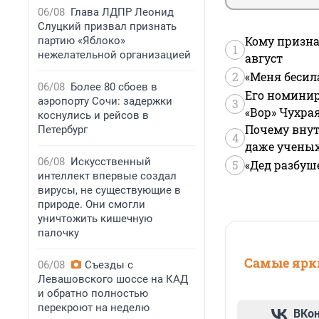
06/08
Глава ЛДПР Леонид
Слуцкий призвал признать
Кому призна
партию «Яблоко»
1
нежелательной организацией
август
2
«Меня бесил
06/08
Более 80 сбоев в
Его номинир
аэропорту Сочи: задержки
3
«Вор» Чухра
коснулись и рейсов в
Почему внут
Петербург
4
даже учены
06/08
Искусственный
5
«Дед разбуш
интеллект впервые создал
вирусы, не существующие в
природе. Они смогли
уничтожить кишечную
палочку
Самые ярки
06/08
Съезды с
Левашовского шоссе на КАД
и обратно полностью
перекроют на неделю
ВКо