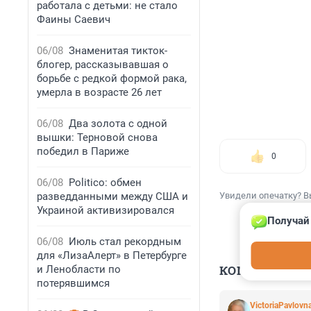
работала с детьми: не стало
Фаины Саевич
06/08
Знаменитая тикток-
блогер, рассказывавшая о
борьбе с редкой формой рака,
умерла в возрасте 26 лет
06/08
Два золота с одной
вышки: Терновой снова
победил в Париже
0
06/08
Politico: обмен
разведданными между США и
Увидели опечатку? В
Украиной активизировался
Получай
06/08
Июль стал рекордным
для «ЛизаАлерт» в Петербурге
КОММЕНТАР
и Ленобласти по
потерявшимся
VictoriaPavlovn