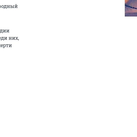
родный
ндии
еди них,
мерти