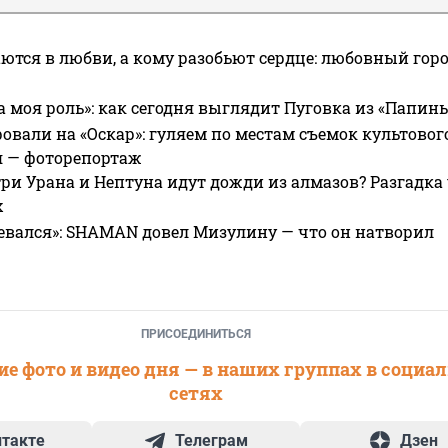
ются в любви, а кому разобьют сердце: любовный гор
а моя роль»: как сегодня выглядит Пуговка из «Папин
овали на «Оскар»: гуляем по местам съемок культово
я — фоторепортаж
ри Урана и Нептуна идут дожди из алмазов? Разгадка
х
евался»: SHAMAN довел Мизулину — что он натворил
ПРИСОЕДИНИТЬСЯ
е фото и видео дня — в наших группах в социа
сетях
нтакте
Телеграм
Дзен