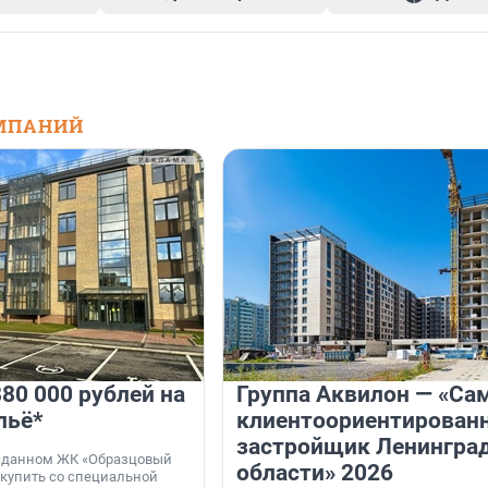
МПАНИЙ
80 000 рублей на
Группа Аквилон — «Са
льё*
клиентоориентирован
застройщик Ленингра
 сданном ЖК «Образцовый
области» 2026
 купить со специальной