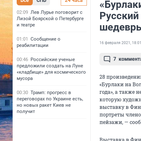
Все
СПБ
24 часа
«Бурлаки
02:09
Лев Лурье поговорит с
Русский
Лизой Боярской о Петербурге
шедевры
и театре
01:01
Сообщение о
16 февраля 2021, 18:0
реабилитации
7
коммент
00:46
Российские ученые
предложили создать на Луне
«кладбище» для космического
28 произведений
мусора
«Бурлаки на Вол
года», а также 
00:30
Трамп: прогресс в
переговорах по Украине есть,
которую художн
но новых ракет Киев не
выставку в Фин
получит
портреты члено
пейзажи, — сооб
Выставка в Финл