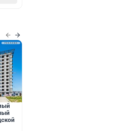
мый
«Лучший проект КРТ»
ный
Ленобласти — микрорайон
дской
«Город Звёзд»
Победителем профессионального конкурса