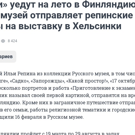
» уедут на лето в Финляндию
 музей отправляет репинские
 на выставку в Хельсинки
1
8 424
ариев
 Ильи Репина из коллекции Русского музея, в том чи
ге», «Садко», «Запорожцы», «Какой простор!», «17 октябр
несколько портретов и работа «Приготовление к экзамен
ик называл своей первой картиной, отправятся на в
ляндию. Кроме них в заграничное путешествие отпра
в его семьи, работы религиозной тематики и городски
щили 16 февраля в Русском музее.
яндии пройдет с 19 марта по 29 августа в залах