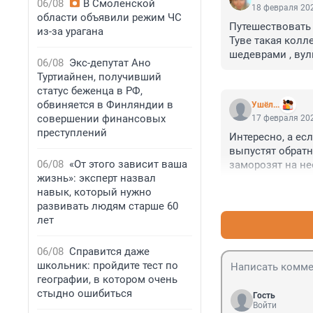
06/08
В Смоленской
18 февраля 202
области объявили режим ЧС
Путешествовать 
из-за урагана
Туве такая колле
шедеврами , вул
06/08
Экс-депутат Ано
узкоколейками. 
Туртиайнен, получивший
нас абсолютно б
статус беженца в РФ,
есть. Хоть и немн
обвиняется в Финляндии в
Ушёл...
.
совершении финансовых
17 февраля 202
преступлений
Интересно, а ес
выпустят обратн
06/08
«От этого зависит ваша
заморозят на н
жизнь»: эксперт назвал
навык, который нужно
развивать людям старше 60
лет
06/08
Справится даже
школьник: пройдите тест по
географии, в котором очень
стыдно ошибиться
Гость
Войти