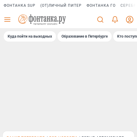
ФОНТАНКА SUP
(ОТ)ЛИЧНЫЙ ПИТЕР
ФОНТАНКА ГО
СЕРЕБР
Куда пойти на выходных
Образование в Петербурге
Кто поступ