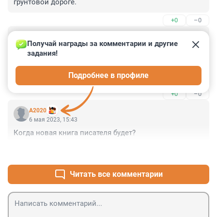
грунтовой дороге.
+0
–0
Гость
6 мая 2023, 17:25
Получай награды за комментарии и другие 
задания!
Такую ситуацию невозможно назвать хорошей 
работой наших спецслужб. 

Подробнее в профиле
И даже - удовлетворительной.
+0
–0
А2020
6 мая 2023, 15:43
Когда новая книга писателя будет?
+0
–0
Читать все комментарии