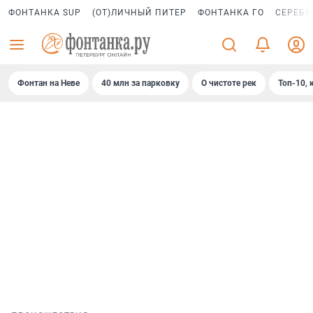
ФОНТАНКА SUP
(ОТ)ЛИЧНЫЙ ПИТЕР
ФОНТАНКА ГО
СЕРЕБР
Фонтан на Неве
40 млн за парковку
О чистоте рек
Топ-10, 