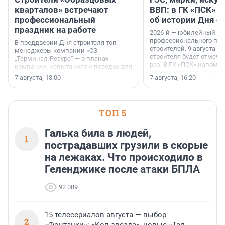
кварталов» встречают
ВВП: в ГК «ПСК» р
профессиональный
об истории Дня с
праздник на работе
2026-й — юбилейный го
профессионального пр
В преддверии Дня строителя топ-
строителей. 9 августа 2
менеджеры компании «СЗ
строителя будет отмечат
„Терминал-Ресурс“ — о планах
раз. В ГК «ПСК» напомни
компании, испытаниях и поводах для
появился праздник и к
осторожного оптимизма.
7 августа, 18:00
7 августа, 16:20
поменялась роль строит
ТОП 5
Галька била в людей,
1
пострадавших грузили в скорые
на лежаках. Что происходило в
Геленджике после атаки БПЛА
92 089
15 телесериалов августа — выбор
2