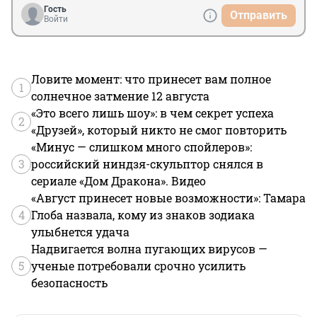
Гость
Отправить
Войти
Ловите момент: что принесет вам полное
1
солнечное затмение 12 августа
«Это всего лишь шоу»: в чем секрет успеха
2
«Друзей», который никто не смог повторить
«Минус — слишком много спойлеров»:
3
российский ниндзя-скульптор снялся в
сериале «Дом Дракона». Видео
«Август принесет новые возможности»: Тамара
4
Глоба назвала, кому из знаков зодиака
улыбнется удача
Надвигается волна пугающих вирусов —
5
ученые потребовали срочно усилить
безопасность