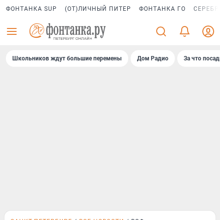
ФОНТАНКА SUP
(ОТ)ЛИЧНЫЙ ПИТЕР
ФОНТАНКА ГО
СЕРЕБР
Школьников ждут большие перемены
Дом Радио
За что поса