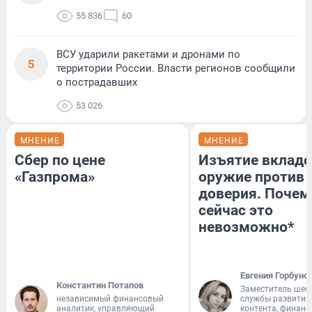
55 836
60
ВСУ ударили ракетами и дронами по
5
территории России. Власти регионов сообщили
о пострадавших
53 026
МНЕНИЕ
МНЕНИЕ
Сбер по цене
Изъятие вкладо
«Газпрома»
оружие против
доверия. Почем
сейчас это
невозможно*
Евгения Горбуно
Константин Потапов
Заместитель шеф
независимый финансовый
службы развития
аналитик, управляющий
контента, финан