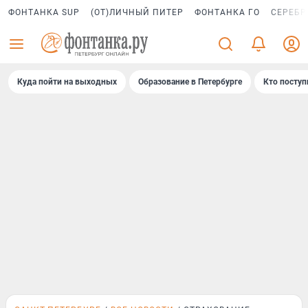
ФОНТАНКА SUP
(ОТ)ЛИЧНЫЙ ПИТЕР
ФОНТАНКА ГО
СЕРЕБР
Куда пойти на выходных
Образование в Петербурге
Кто поступ