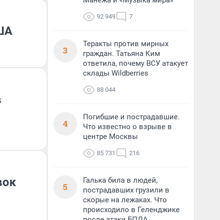
Манежа и «Музыка мира»
92 949
7
ША
Теракты против мирных
3
граждан. Татьяна Ким
ответила, почему ВСУ атакует
склады Wildberries
88 044
в
Погибшие и пострадавшие.
4
Что известно о взрыве в
центре Москвы
85 731
216
вок
Галька била в людей,
5
пострадавших грузили в
скорые на лежаках. Что
происходило в Геленджике
после атаки БПЛА