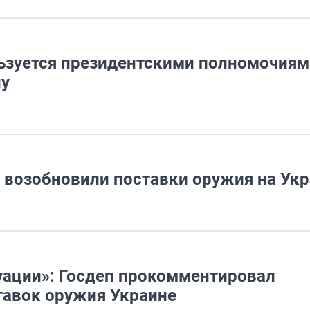
льзуется президентскими полномочиям
ну
е возобновили поставки оружия на Ук
туации»: Госдеп прокомментировал
тавок оружия Украине