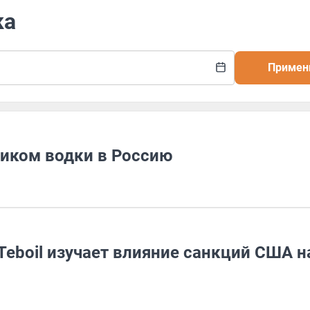
ка
Примен
иком водки в Россию
Teboil изучает влияние санкций США н