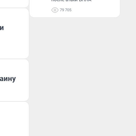
79 705
и
раину