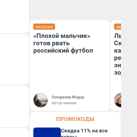
МНЕНИЕ
МНЕНИЕ
«Плохой мальчик»
Львам 
готов рвать
Скорпи
российский футбол
карьере
ретрог
значен
зодиак
Погорелов Федор
Ан
Автор мнения
ПРОМОКОДЫ
Скидка 11% на все
курсы