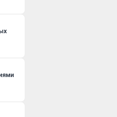
ных
циями