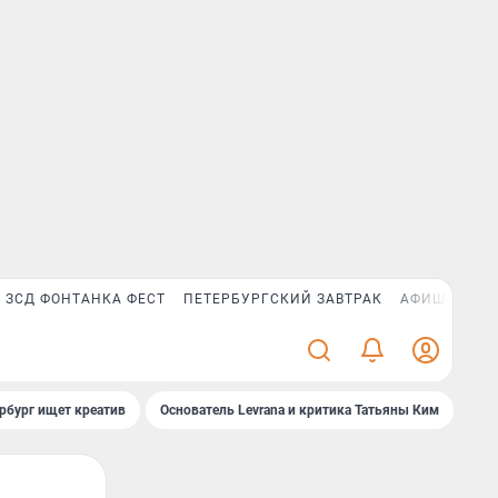
ЗСД ФОНТАНКА ФЕСТ
ПЕТЕРБУРГСКИЙ ЗАВТРАК
АФИША PLUS
рбург ищет креатив
Основатель Levrana и критика Татьяны Ким
Зач