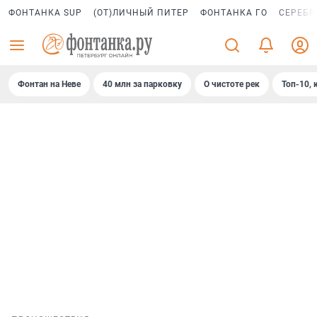
ФОНТАНКА SUP
(ОТ)ЛИЧНЫЙ ПИТЕР
ФОНТАНКА ГО
СЕРЕБР
Фонтан на Неве
40 млн за парковку
О чистоте рек
Топ-10, 