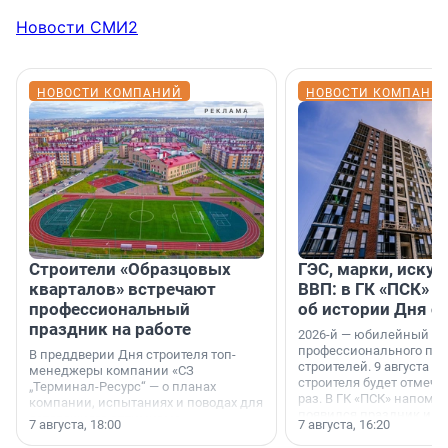
Новости СМИ2
НОВОСТИ КОМПАНИЙ
НОВОСТИ КОМПАНИ
Строители «Образцовых
ГЭС, марки, искус
кварталов» встречают
ВВП: в ГК «ПСК» р
профессиональный
об истории Дня с
праздник на работе
2026-й — юбилейный го
профессионального пр
В преддверии Дня строителя топ-
строителей. 9 августа 2
менеджеры компании «СЗ
строителя будет отмечат
„Терминал-Ресурс“ — о планах
раз. В ГК «ПСК» напомни
компании, испытаниях и поводах для
появился праздник и к
осторожного оптимизма.
7 августа, 18:00
7 августа, 16:20
поменялась роль строит