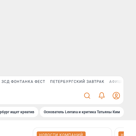
ЗСД ФОНТАНКА ФЕСТ
ПЕТЕРБУРГСКИЙ ЗАВТРАК
АФИША PLUS
рбург ищет креатив
Основатель Levrana и критика Татьяны Ким
Зач
НОВОСТИ КОМПАНИЙ
НОВОС