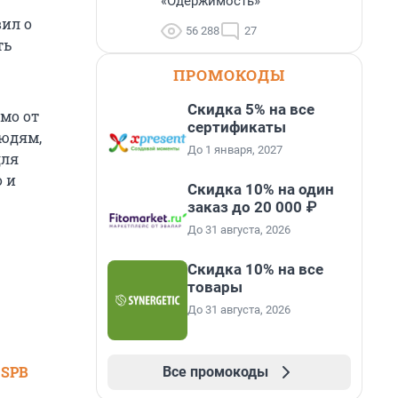
«Одержимость»
вил о
56 288
27
ть
ПРОМОКОДЫ
Скидка 5% на все
мо от
сертификаты
людям,
До 1 января, 2027
для
о и
Скидка 10% на один
заказ до 20 000 ₽
До 31 августа, 2026
Скидка 10% на все
товары
До 31 августа, 2026
 SPB
Все промокоды