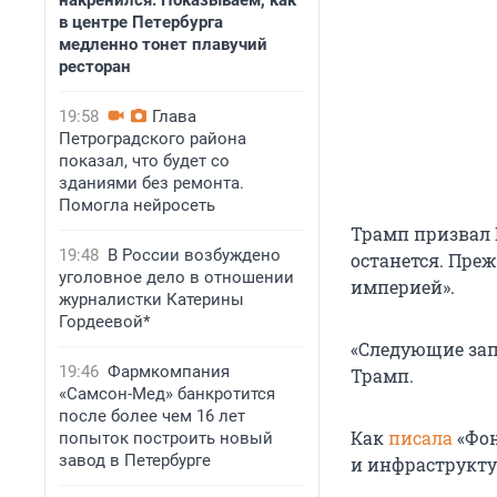
накренился. Показываем, как
в центре Петербурга
медленно тонет плавучий
ресторан
19:58
Глава
Петроградского района
показал, что будет со
зданиями без ремонта.
Помогла нейросеть
Трамп призвал 
19:48
В России возбуждено
останется. Преж
уголовное дело в отношении
империей».
журналистки Катерины
Гордеевой*
«Следующие зап
19:46
Фармкомпания
Трамп.
«Самсон-Мед» банкротится
после более чем 16 лет
Как
писала
«Фон
попыток построить новый
завод в Петербурге
и инфраструктур