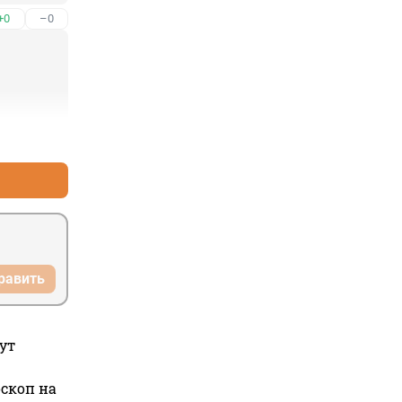
льма:" 
+0
–0
+2
–0
равить
ут
оскоп на