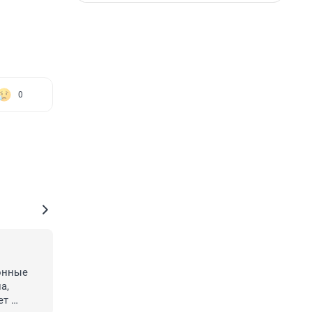
0
онные 
, 
т 