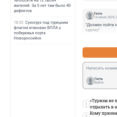
теплосети на 12 тысяч
персонаж очень 
жителей. За 5 лет там было 40
Птица говорун о
дефектов
Гость
14 июня 2025, 
18:33
Сухогруз под турецким
"Должен пойти н
флагом атакован БПЛА у
сделку"
побережья порта
Новороссийск
Гость
Войти
«Туризм не 
1
отдыхать в а
Кому призна
2