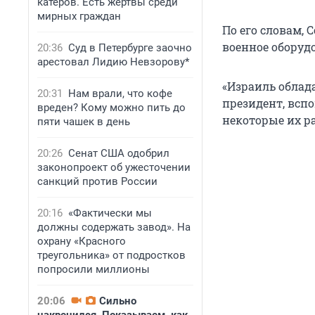
катеров. Есть жертвы среди
мирных граждан
По его словам,
военное оборуд
20:36
Суд в Петербурге заочно
арестовал Лидию Невзорову*
«Израиль облада
20:31
Нам врали, что кофе
президент, всп
вреден? Кому можно пить до
некоторые их ра
пяти чашек в день
20:26
Сенат США одобрил
законопроект об ужесточении
санкций против России
20:16
«Фактически мы
должны содержать завод». На
охрану «Красного
треугольника» от подростков
попросили миллионы
20:06
Сильно