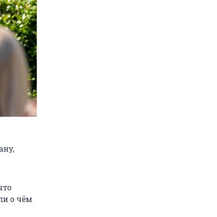
ану,
что
ли о чём