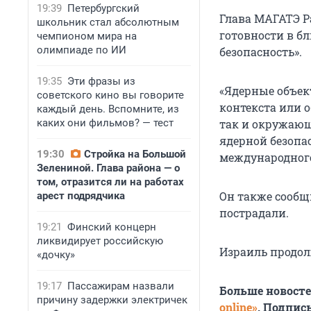
19:39
Петербургский
Глава МАГАТЭ Р
школьник стал абсолютным
готовности в б
чемпионом мира на
олимпиаде по ИИ
безопасность».
19:35
Эти фразы из
«Ядерные объек
советского кино вы говорите
контекста или о
каждый день. Вспомните, из
каких они фильмов? — тест
так и окружающ
ядерной безопас
19:30
Стройка на Большой
международного
Зелениной. Глава района — о
том, отразится ли на работах
Он также сообщ
арест подрядчика
пострадали.
19:21
Финский концерн
ликвидирует российскую
Израиль продол
«дочку»
19:17
Пассажирам назвали
Больше новост
причину задержки электричек
online»
. Подпис