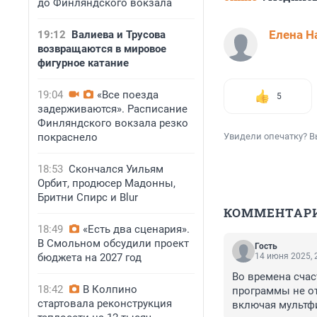
до Финляндского вокзала
Елена Н
19:12
Валиева и Трусова
возвращаются в мировое
фигурное катание
19:04
«Все поезда
5
задерживаются». Расписание
Финляндского вокзала резко
покраснело
Увидели опечатку? В
18:53
Скончался Уильям
Орбит, продюсер Мадонны,
Бритни Спирс и Blur
КОММЕНТАР
18:49
«Есть два сценария».
В Смольном обсудили проект
Гость
бюджета на 2027 год
14 июня 2025, 
Во времена счас
18:42
В Колпино
программы не от
стартовала реконструкция
включая мультфи