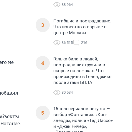
88 964
Погибшие и пострадавшие.
3
Что известно о взрыве в
центре Москвы
86 515
216
Галька била в людей,
его не
4
пострадавших грузили в
й
скорые на лежаках. Что
происходило в Геленджике
после атаки БПЛА
добавил
80 534
15 телесериалов августа —
5
выбор «Фонтанки»: «Коп-
объекты
звезда», новые «Тед Лассо»
 Натанзе.
и «Джек Ричер»,