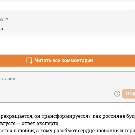
похожий на господина Трампа. Это птица говорун. Из мультфи
тличается умом и сообразительностью". Похоже?
03:17
а

Читать все комментарии
Отп
прекращается, он трансформируется»: как россияне буд
вгусте — ответ эксперта
ются в любви, а кому разобьют сердце: любовный гор