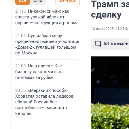
Все
СПБ
24 часа
Трамп за
21:16
Никакой химии: как
сделку
спасти урожай яблок от
парши — инструкция агронома
13 июня 2025, 14:24
21:06
Суд избрал меру
пресечения бывшей участнице
58
коммен
«Дома-2», гулявшей голышом
по Москве
21:00
Наш проект: Как
бизнесу сэкономить на
платежах за рубеж
20:56
«Мерзкий способ»:
Хорватия оставила лидеров
сборной России без
важнейшего чемпионата
Европы