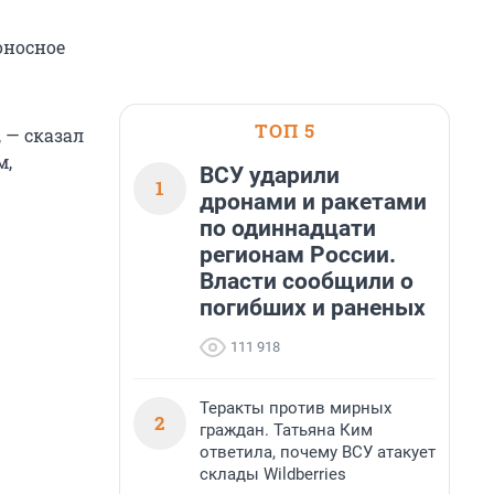
оносное
ТОП 5
 — сказал
м,
ВСУ ударили
1
дронами и ракетами
по одиннадцати
регионам России.
Власти сообщили о
погибших и раненых
111 918
Теракты против мирных
2
граждан. Татьяна Ким
ответила, почему ВСУ атакует
склады Wildberries