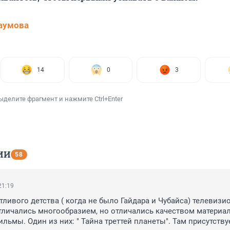
аумова
14
0
3
ыделите фрагмент и нажмите Ctrl+Enter
ИИ
58
21:19
тливого детства ( когда не было Гайдара и Чубайса) телевизи
личались многообразием, но отличались качеством материала
льмы. Один из них: " Тайна треттей планеты". Там присутствуе