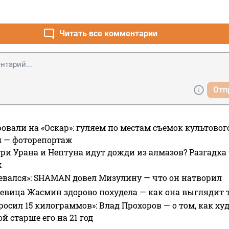
Читать все комментарии
Отп
овали на «Оскар»: гуляем по местам съемок культово
я — фоторепортаж
ри Урана и Нептуна идут дожди из алмазов? Разгадка
х
евался»: SHAMAN довел Мизулину — что он натворил
 певица Жасмин здорово похудела — как она выглядит 
росил 15 килограммов»: Влад Прохоров — о том, как худе
 старше его на 21 год