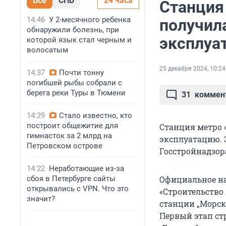
Все
СПБ
24 часа
Станция
14:46
У 2-месячного ребенка
получил
обнаружили болезнь, при
эксплуа
которой язык стал черным и
волосатым
25 декабря 2024, 10:24
14:37
Почти тонну
погибшей рыбы собрали с
берега реки Туры в Тюмени
31
коммен
14:29
Стало известно, кто
построит общежитие для
Станция метро 
гимнасток за 2 млрд на
эксплуатацию. 
Петровском острове
Госстройнадзор
14:22
Неработающие из-за
сбоя в Петербурге сайты
Официальное на
открывались с VPN. Что это
«Строительство
значит?
станции „Морск
Первый этап стр