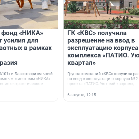
и фонд «НИКА»
ГК «КВС» получила
 усилия для
разрешение на ввод в
вотных в рамках
эксплуатацию корпуса
комплекса «ПАТИО. У
разия
квартал»
А101» и Благотворительный
Группа компаний «КВС» получила р
домным животным «НИКА»
на ввод в эксплуатацию корпуса № 2
ние о стратегическом
проекта «ПАТИО. Уютный квартал»,
расположенного во Всеволожском р
Ленинградской области.
6 августа, 12:15