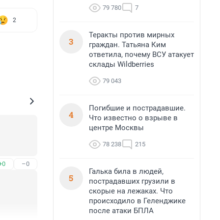
79 780
7
2
Теракты против мирных
3
граждан. Татьяна Ким
ответила, почему ВСУ атакует
склады Wildberries
79 043
Погибшие и пострадавшие.
4
Что известно о взрыве в
центре Москвы
78 238
215
+0
–0
Галька била в людей,
5
пострадавших грузили в
скорые на лежаках. Что
происходило в Геленджике
после атаки БПЛА