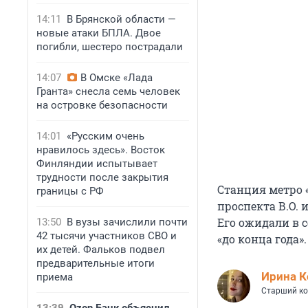
14:11
В Брянской области —
новые атаки БПЛА. Двое
погибли, шестеро пострадали
14:07
В Омске «Лада
Гранта» снесла семь человек
на островке безопасности
14:01
«Русским очень
нравилось здесь». Восток
Финляндии испытывает
трудности после закрытия
Станция метро 
границы с РФ
проспекта В.О. 
Его ожидали в с
13:50
В вузы зачислили почти
42 тысячи участников СВО и
«до конца года
их детей. Фальков подвел
предварительные итоги
Иpина К
приема
Старший ко