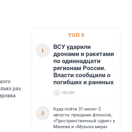
ТОП 5
ВСУ ударили
1
дронами и ракетами
по одиннадцати
регионам России.
Власти сообщили о
шого
погибших и раненых
лько раз.
103 297
ировка
Куда пойти 31 июля–2
2
августа: праздник флоксов,
«Пространственный сдвиг» у
Манежа и «Музыка мира»