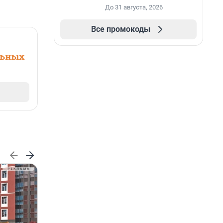
промокоду НАБЕРИ
До 31 августа, 2026
Все промокоды
льных