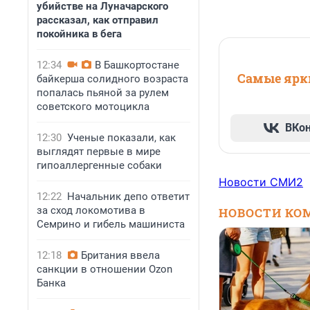
убийстве на Луначарского
рассказал, как отправил
покойника в бега
12:34
В Башкортостане
Самые ярки
байкерша солидного возраста
попалась пьяной за рулем
советского мотоцикла
ВКо
12:30
Ученые показали, как
выглядят первые в мире
гипоаллергенные собаки
Новости СМИ2
12:22
Начальник депо ответит
за сход локомотива в
НОВОСТИ КО
Семрино и гибель машиниста
12:18
Британия ввела
санкции в отношении Ozon
Банка