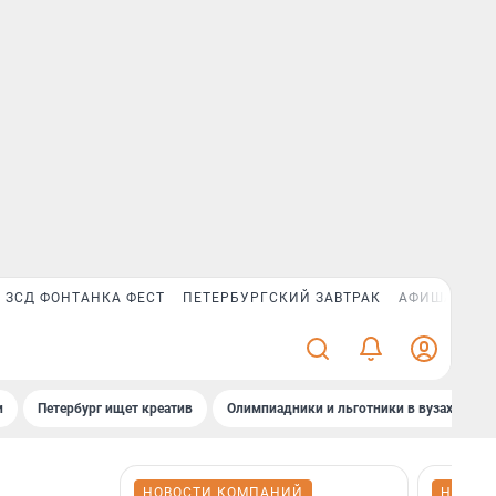
ЗСД ФОНТАНКА ФЕСТ
ПЕТЕРБУРГСКИЙ ЗАВТРАК
АФИША PLUS
и
Петербург ищет креатив
Олимпиадники и льготники в вузах СПб
НОВОСТИ КОМПАНИЙ
НОВОС