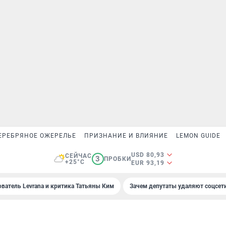
ЕРЕБРЯНОЕ ОЖЕРЕЛЬЕ
ПРИЗНАНИЕ И ВЛИЯНИЕ
LEMON GUIDE
USD 80,93
СЕЙЧАС
3
ПРОБКИ
+25°C
EUR 93,19
ователь Levrana и критика Татьяны Ким
Зачем депутаты удаляют соцсет