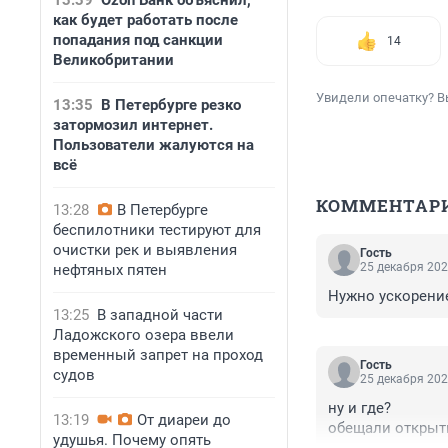
13:39
Ozon Банк объяснил,
как будет работать после
попадания под санкции
14
Великобритании
Увидели опечатку? В
13:35
В Петербурге резко
затормозил интернет.
Пользователи жалуются на
всё
КОММЕНТАР
13:28
В Петербурге
беспилотники тестируют для
очистки рек и выявления
Гость
25 декабря 202
нефтяных пятен
Нужно ускорение
13:25
В западной части
Ладожского озера ввели
временный запрет на проход
Гость
судов
25 декабря 202
ну и где?

13:19
От диареи до
обещали открыть
удушья. Почему опять