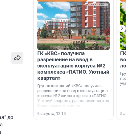
ГК «КВС» получила
ГК «КВ
разрешение на ввод в
возмо
эксплуатацию корпуса № 2
лояль
комплекса «ПАТИО. Уютный
Группа к
квартал»
программ
участник
Группа компаний «КВС» получила
разрешение на ввод в эксплуатацию
корпуса № 2 жилого проекта «ПАТИО.
Уютный квартал», расположенного во
Всеволожском районе
Ленинградской области.
6 августа, 12:15
5 августа,
я“ до
а.
и