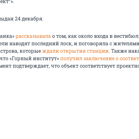
ект“».
ыдан 24 декабря.
танка»
рассказывала
о том, как около входа в вестибюл
ели наводят последний лоск, и поговорила с жителям
острова, которые
ждали открытия станции
. Также нак
, что «Горный институт»
получил заключение о соотве
умент подтверждает, что объект соответствует проектн