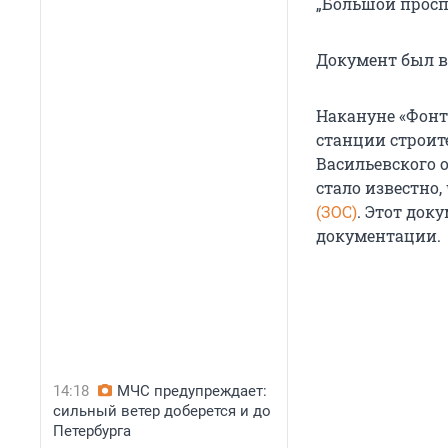
„Большой просп
Документ был в
Накануне «Фон
станции строит
Васильевского 
стало известно
(ЗОС)
. Этот док
документации.
14:18
МЧС предупреждает:
сильный ветер доберется и до
Петербурга