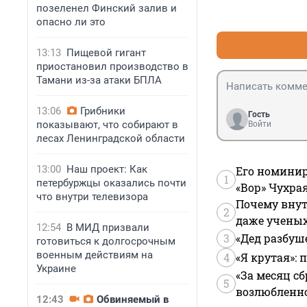
позеленел Финский залив и
опасно ли это
13:13
Пищевой гигант
приостановил производство в
Тамани из-за атаки БПЛА
13:06
Грибники
Гость
показывают, что собирают в
Войти
лесах Ленинградской области
13:00
Наш проект: Как
Его номинир
1
петербуржцы оказались почти
«Вор» Чухра
что внутри телевизора
Почему внут
2
даже учены
12:54
В МИД призвали
3
«Дед разбуш
готовиться к долгосрочным
военным действиям на
4
«Я крутая»:
Украине
«За месяц сб
5
возлюбленной
12:43
Обвиняемый в