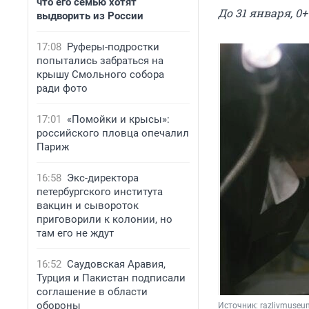
что его семью хотят
До 31 января, 0+
выдворить из России
17:08
Руферы-подростки
попытались забраться на
крышу Смольного собора
ради фото
17:01
«Помойки и крысы»:
российского пловца опечалил
Париж
16:58
Экс-директора
петербургского института
вакцин и сывороток
приговорили к колонии, но
там его не ждут
16:52
Саудовская Аравия,
Турция и Пакистан подписали
соглашение в области
обороны
Источник: 
razlivmuseu