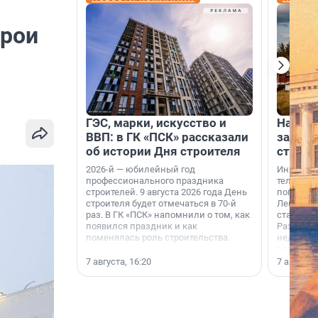
ерои
ГЭС, марки, искусство и
На вод
ВВП: в ГК «ПСК» рассказали
зарабо
об истории Дня строителя
станци
2026-й — юбилейный год
Инженер
профессионального праздника
телеком-
строителей. 9 августа 2026 года День
популярн
строителя будет отмечаться в 70-й
Ленингра
раз. В ГК «ПСК» напомнили о том, как
станции 
появился праздник и как
Раздолин
поменялась роль строительства.
недалеко
водопада
7 августа, 16:20
7 августа,