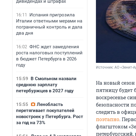
дивидендах и штрафах
16:11
Испания пригрозила
Италии ответными мерами на
пограничный контроль и дала
два дня
16:02
ФНС ждет замедления
роста налоговых поступлений
в бюджет Петербурга в 2026
году
Источник: 
АО «Зенит-А
15:59
В Смольном назвали
На новый сезон 
среднюю зарплату
пятницу будет б
петербуржцев в 2027 году
воскресенье си
безопасности п
15:55
Ленобласть
перетягивает покупателей
следить в офиц
новостроек у Петербурга. Рост
поэтапно
. Перв
за год на 73%
флагштоком «Зе
петербургский, 