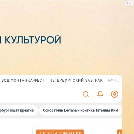
ЗСД ФОНТАНКА ФЕСТ
ПЕТЕРБУРГСКИЙ ЗАВТРАК
АФИША PLUS
рбург ищет креатив
Основатель Levrana и критика Татьяны Ким
Зач
НОВОСТИ КОМПАНИЙ
НОВОС