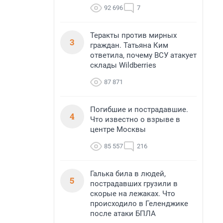
92 696
7
Теракты против мирных
3
граждан. Татьяна Ким
ответила, почему ВСУ атакует
склады Wildberries
87 871
Погибшие и пострадавшие.
4
Что известно о взрыве в
центре Москвы
85 557
216
Галька била в людей,
5
пострадавших грузили в
скорые на лежаках. Что
происходило в Геленджике
после атаки БПЛА