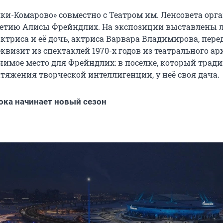
ки-Комарово» совместно с Театром им. Ленсовета орг
летию Алисы Фрейндлих. На экспозиции выставлены
ктриса и её дочь, актриса Варвара Владимирова, пере
квизит из спектаклей 1970-х годов из театрального ар
чимое место для Фрейндлих: в поселке, который трад
тяжения творческой интеллигенции, у неё своя дача.
ока начинает новый сезон