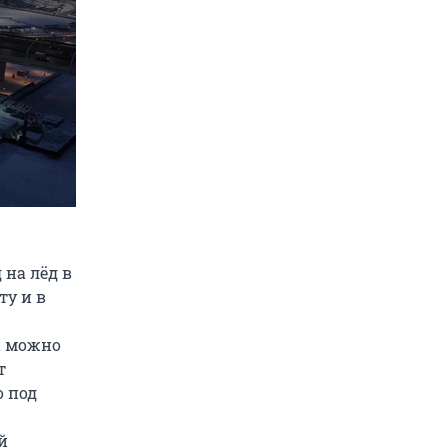
 на лёд в
ту и в
а можно
т
о под
й