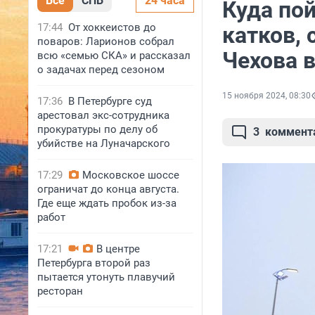
Все
СПБ
24 часа
Куда по
17:44
От хоккеистов до
катков, 
поваров: Ларионов собрал
Чехова 
всю «семью СКА» и рассказал
о задачах перед сезоном
15 ноября 2024, 08:30
17:36
В Петербурге суд
арестовал экс-сотрудника
прокуратуры по делу об
3
коммент
убийстве на Луначарского
17:29
Московское шоссе
ограничат до конца августа.
Где еще ждать пробок из-за
работ
17:21
В центре
Петербурга второй раз
пытается утонуть плавучий
ресторан