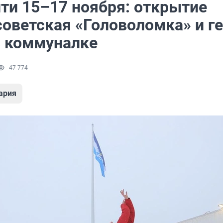
йти 15–17 ноября: открытие
советская «Головоломка» и г
в коммуналке
47 774
ария