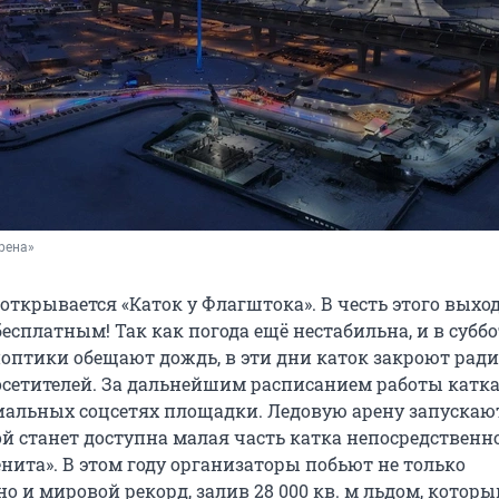
рена»
открывается «Каток у Флагштока». В честь этого выход
есплатным! Так как погода ещё нестабильна, и в суббо
ноптики обещают дождь, в эти дни каток закроют ради
осетителей. За дальнейшим расписанием работы катк
иальных соцсетях площадки. Ледовую арену запускаю
ой станет доступна малая часть катка непосредственн
нита». В этом году организаторы побьют не только
но и мировой рекорд, залив 28 000 кв. м льдом, которы