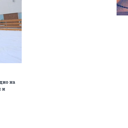
дио на
 и