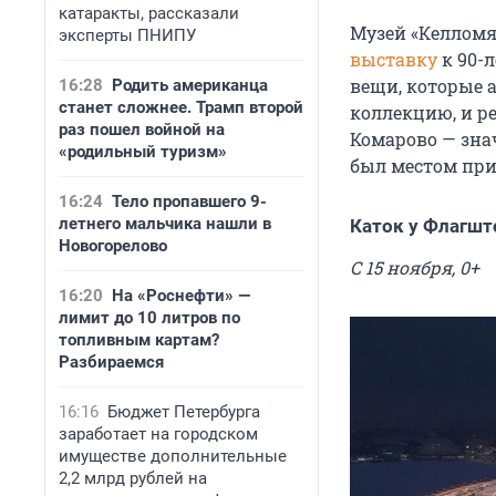
катаракты, рассказали
Музей «Келломя
эксперты ПНИПУ
выставку
к 90-
вещи, которые а
16:28
Родить американца
станет сложнее. Трамп второй
коллекцию, и ре
раз пошел войной на
Комарово — зна
«родильный туризм»
был местом при
16:24
Тело пропавшего 9-
летнего мальчика нашли в
Каток у Флагшт
Новогорелово
С 15 ноября, 0+
16:20
На «Роснефти» —
лимит до 10 литров по
топливным картам?
Разбираемся
16:16
Бюджет Петербурга
заработает на городском
имуществе дополнительные
2,2 млрд рублей на