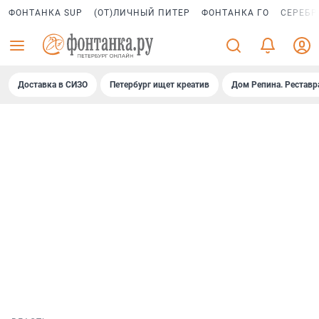
ФОНТАНКА SUP
(ОТ)ЛИЧНЫЙ ПИТЕР
ФОНТАНКА ГО
СЕРЕБР
Доставка в СИЗО
Петербург ищет креатив
Дом Репина. Реставр