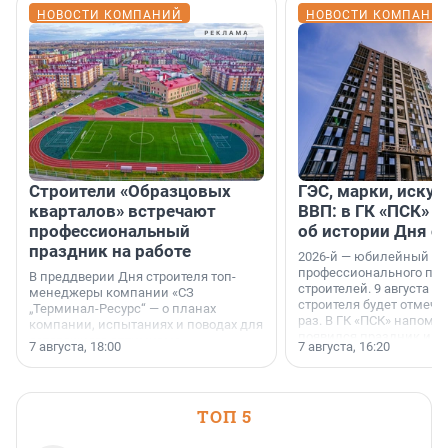
НОВОСТИ КОМПАНИЙ
НОВОСТИ КОМПАНИ
Строители «Образцовых
ГЭС, марки, искус
кварталов» встречают
ВВП: в ГК «ПСК» р
профессиональный
об истории Дня с
праздник на работе
2026-й — юбилейный го
профессионального пр
В преддверии Дня строителя топ-
строителей. 9 августа 2
менеджеры компании «СЗ
строителя будет отмечат
„Терминал-Ресурс“ — о планах
раз. В ГК «ПСК» напомни
компании, испытаниях и поводах для
появился праздник и к
осторожного оптимизма.
7 августа, 18:00
7 августа, 16:20
поменялась роль строит
ТОП 5