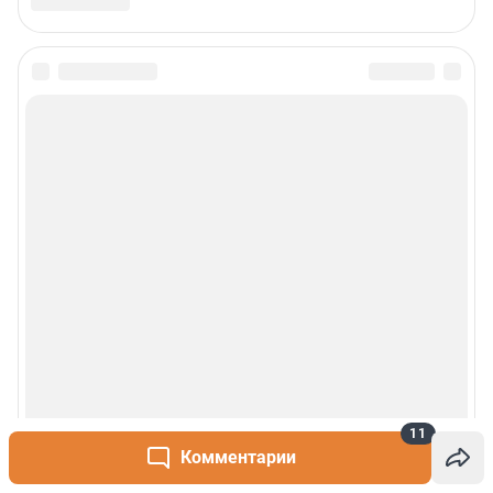
Пользовательское соглашение
Политика обработки персональных данных
Правила использования материалов сайта
Политика использования cookies
Рекомендательные системы
Деятельность в сфере ИТ
Руководство пользователя
Наши награды
© 2000-2026 Фонтанка.Ру
Свидетельство Роскомнадзора ЭЛ № ФС 77-66333 от 14.07.2016
© ООО «Интернет Технологии»
11
Комментарии