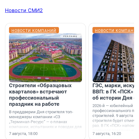
Новости СМИ2
НОВОСТИ КОМПАНИЙ
НОВОСТИ КОМПАНИ
Строители «Образцовых
ГЭС, марки, искус
кварталов» встречают
ВВП: в ГК «ПСК» р
профессиональный
об истории Дня с
праздник на работе
2026-й — юбилейный го
профессионального пр
В преддверии Дня строителя топ-
строителей. 9 августа 2
менеджеры компании «СЗ
строителя будет отмечат
„Терминал-Ресурс“ — о планах
раз. В ГК «ПСК» напомни
компании, испытаниях и поводах для
появился праздник и к
осторожного оптимизма.
7 августа, 18:00
7 августа, 16:20
поменялась роль строит