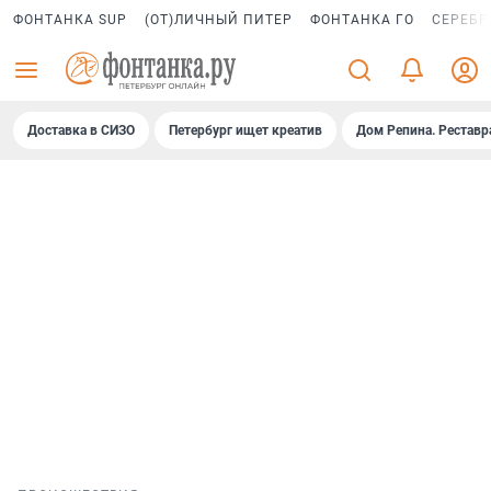
ФОНТАНКА SUP
(ОТ)ЛИЧНЫЙ ПИТЕР
ФОНТАНКА ГО
СЕРЕБР
Доставка в СИЗО
Петербург ищет креатив
Дом Репина. Реставр