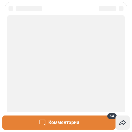
Политика обработки персональных данных
Правила использования материалов сайта
Политика использования cookies
Рекомендательные системы
Деятельность в сфере ИТ
Руководство пользователя
Наши награды
© 2000-2026 Фонтанка.Ру
Свидетельство Роскомнадзора ЭЛ № ФС 77-66333 от 14.07.2016
© ООО «Интернет Технологии»
64
Комментарии