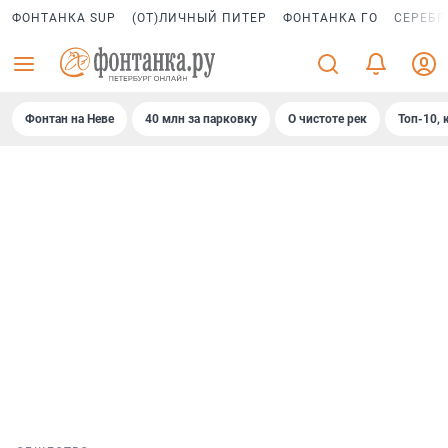
ФОНТАНКА SUP
(ОТ)ЛИЧНЫЙ ПИТЕР
ФОНТАНКА ГО
СЕРЕБР
Фонтан на Неве
40 млн за парковку
О чистоте рек
Топ-10, 