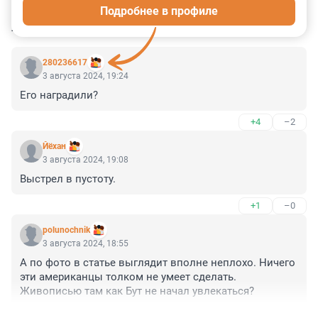
Подробнее в профиле
КОММЕНТАРИИ
64
280236617
3 августа 2024, 19:24
Его наградили?
+4
–2
Йёхан
3 августа 2024, 19:08
Выстрел в пустоту.
+1
–0
polunochnik
3 августа 2024, 18:55
А по фото в статье выглядит вполне неплохо. Ничего 
эти американцы толком не умеет сделать. 
Живописью там как Бут не начал увлекаться?
+9
–1