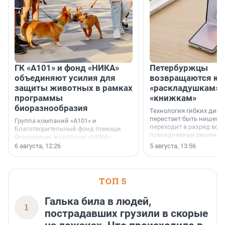
ГК «А101» и фонд «НИКА»
Петербуржцы
объединяют усилия для
возвращаются к
защиты животных в рамках
«раскладушкам» 
программы
«книжкам»
биоразнообразия
Технология гибких дисп
перестает быть нишевы
Группа компаний «А101» и
переходит в разряд вос
Благотворительный фонд помощи
повседневных решений
бездомным животным «НИКА»
заключили соглашение о
6 августа, 12:26
5 августа, 13:56
стратегическом сотрудничестве.
ТОП 5
Галька била в людей,
1
пострадавших грузили в скорые