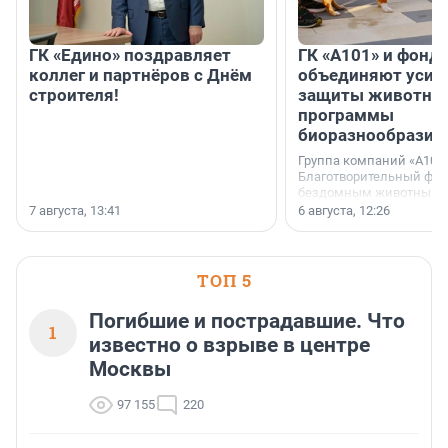
ГК «Едино» поздравляет
ГК «А101» и фонд
коллег и партнёров с Днём
объединяют усил
строителя!
защиты животных
программы
биоразнообразия
Группа компаний «А101»
Благотворительный фо
бездомным животным 
заключили соглашение
7 августа, 13:41
6 августа, 12:26
стратегическом сотрудн
ТОП 5
Погибшие и пострадавшие. Что
1
известно о взрыве в центре
Москвы
97 155
220