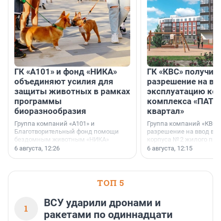
ГК «А101» и фонд «НИКА»
ГК «КВС» получил
объединяют усилия для
разрешение на вв
защиты животных в рамках
эксплуатацию кор
программы
комплекса «ПАТИ
биоразнообразия
квартал»
Группа компаний «А101» и
Группа компаний «КВС»
Благотворительный фонд помощи
разрешение на ввод в 
бездомным животным «НИКА»
корпуса № 2 жилого про
заключили соглашение о
Уютный квартал», расп
6 августа, 12:26
6 августа, 12:15
стратегическом сотрудничестве.
Всеволожском районе
Ленинградской области
ТОП 5
ВСУ ударили дронами и
1
ракетами по одиннадцати