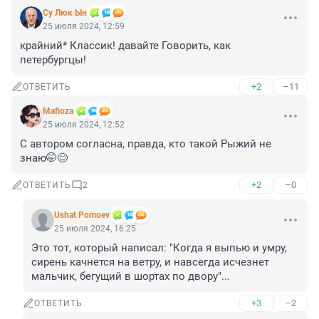
Су Люк Ын
25 июля 2024, 12:59
крайний* Классик! давайте Говорить, как 
петербургцы!
+2
–11
ОТВЕТИТЬ
Mafioza
25 июля 2024, 12:52
С автором согласна, правда, кто такой Рыжий не 
знаю🤭😊
+2
–0
ОТВЕТИТЬ
2
Ushat Pomoev
25 июля 2024, 16:25
Это тот, который написал: "Когда я выпью и умру, 
сирень качнется на ветру, и навсегда исчезнет 
мальчик, бегущий в шортах по двору"...
+3
–2
ОТВЕТИТЬ