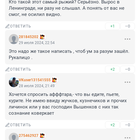
Кто такой этот самый рыжий? Серьёзно. Вырос в 
Ленинграде, ни разу не слышал. А понять от вас не 
смог, не осилил видно.
+1
–0
ОТВЕТИТЬ
281845202
29 июля 2024, 22:54
Это надо же такое написать , чтоб ум за разум зашёл. 
Рукалицо .
+2
–0
ОТВЕТИТЬ
VKuser131541555
28 июля 2024, 21:49
Хочется спросить афффтара,- что вы едите, пьете, 
курите. Не имею ввиду жучков, кузнечиков и прочих 
личинок или у вас господин Вышенков с них так 
сознание коверкает
+2
–0
ОТВЕТИТЬ
275462927