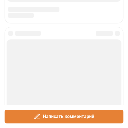
политическое издание. Санкт-Петербург читает «Фонтанку»! Наша
аудитория — лидеры бизнеса и политики, чиновники, десятки тысяч
горожан.
Пользовательское соглашение
Политика обработки персональных данных
Правила использования материалов сайта
Политика использования cookies
Рекомендательные системы
Деятельность в сфере ИТ
Руководство пользователя
Наши награды
© 2000-2026 Фонтанка.Ру
Свидетельство Роскомнадзора ЭЛ № ФС 77-66333 от 14.07.2016
© ООО «Интернет Технологии»
Написать комментарий